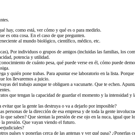
ntes.
 qué hay, como está, ver cómo y qué es o para medirlo.
que es otra cosa. En el caso de que pregunten.
eneciente al mundo biológico, científico, médico, etc.
ínicas), Por individuos o grupos de amigos (incluidas las familias, los 
idad, potencia y utilidad.
 conocimiento de cuánto pesa, qué puede verse en él, cómo puede demost
siga.
iega y quién pone trabas. Para apuntar ese laboratorio en la lista. Porqu
que los llevaremos a juicio.
 vayas del trabajo aunque te obliguen a vacunarte. Que te echen. Apunta
entes.
atos que tengan la capacidad de guardar el momento y la intensidad y l
a evitar que la gente las destruya o va a dejarlo por imposible?
as personas de la dirección de esa empresa y de toda la gente involucr
o lo que saben? Que sientan la presión de ese ojo en la nuca, igual que l
 la presión. Que vayan viendo el futuro.
erjudiciales?
ros países y ponerlas cerca de las antenas y ver qué pasa? ¿Ponerlas ce