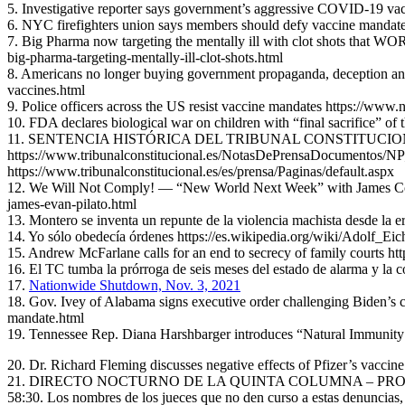
5. Investigative reporter says government’s aggressive COVID-19 v
6. NYC firefighters union says members should defy vaccine mandate
7. Big Pharma now targeting the mentally ill with clot shots that W
big-pharma-targeting-mentally-ill-clot-shots.html
8. Americans no longer buying government propaganda, deception a
vaccines.html
9. Police officers across the US resist vaccine mandates https://www
10. FDA declares biological war on children with “final sacrifice” of
11. SENTENCIA HISTÓRICA DEL TRIBUNAL CONSTITUCIONAL 
https://www.tribunalconstitucional.es/NotasDePrensaDocu
https://www.tribunalconstitucional.es/es/prensa/Paginas/default.aspx
12. We Will Not Comply! — “New World Next Week” with James Corbe
james-evan-pilato.html
13. Montero se inventa un repunte de la violencia machista desde la 
14. Yo sólo obedecía órdenes https://es.wikipedia.org/wiki/Adolf_Ei
15. Andrew McFarlane calls for an end to secrecy of family courts htt
16. El TC tumba la prórroga de seis meses del estado de alarma y 
17.
Nationwide Shutdown, Nov. 3, 2021
18. Gov. Ivey of Alabama signs executive order challenging Biden’s
mandate.html
19. Tennessee Rep. Diana Harshbarger introduces “Natural Immunity
20. Dr. Richard Fleming discusses negative effects of Pfizer’s vacci
21. DIRECTO NOCTURNO DE LA QUINTA COLUMNA – PROGR
58:30. Los nombres de los jueces que no den curso a estas denuncias, 