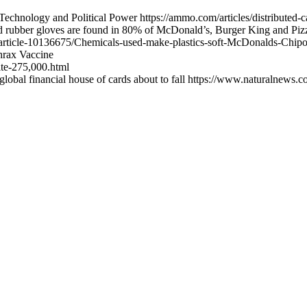
Technology and Political Power https://ammo.com/articles/distributed-c
 rubber gloves are found in 80% of McDonald’s, Burger King and Pizza 
ech/article-10136675/Chemicals-used-make-plastics-soft-McDonalds-Chip
hrax Vaccine
te-275,000.html
lobal financial house of cards about to fall https://www.naturalnews