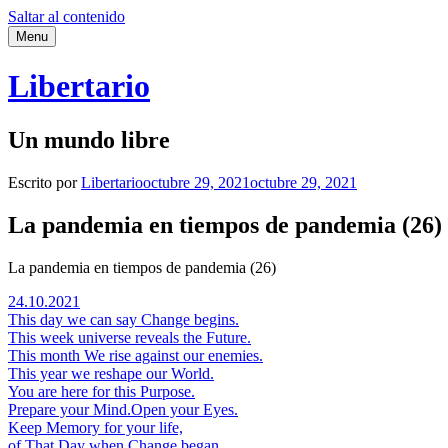
Saltar al contenido
Menu
Libertario
Un mundo libre
Escrito por
Libertario
octubre 29, 2021
octubre 29, 2021
La pandemia en tiempos de pandemia (26)
La pandemia en tiempos de pandemia (26)
24.10.2021
This day we can say Change begins.
This week universe reveals the Future.
This month We rise against our enemies.
This year we reshape our World.
You are here for this Purpose.
Prepare your Mind.Open your Eyes.
Keep Memory for your life,
of That Day when Change began.