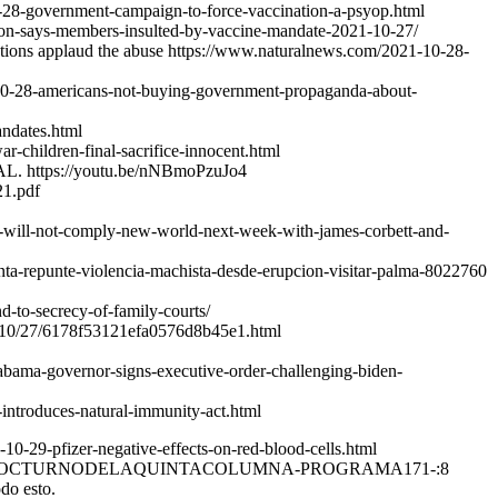
-28-government-campaign-to-force-vaccination-a-psyop.html
nion-says-members-insulted-by-vaccine-mandate-2021-10-27/
zations applaud the abuse https://www.naturalnews.com/2021-10-28-
10-28-americans-not-buying-government-propaganda-about-
andates.html
r-children-final-sacrifice-innocent.html
ttps://youtu.be/nNBmoPzuJo4
1.pdf
will-not-comply-new-world-next-week-with-james-corbett-and-
venta-repunte-violencia-machista-desde-erupcion-visitar-palma-8022760
d-to-secrecy-of-family-courts/
21/10/27/6178f53121efa0576d8b45e1.html
abama-governor-signs-executive-order-challenging-biden-
introduces-natural-immunity-act.html
10-29-pfizer-negative-effects-on-red-blood-cells.html
IRECTONOCTURNODELAQUINTACOLUMNA-PROGRAMA171-:8
do esto.