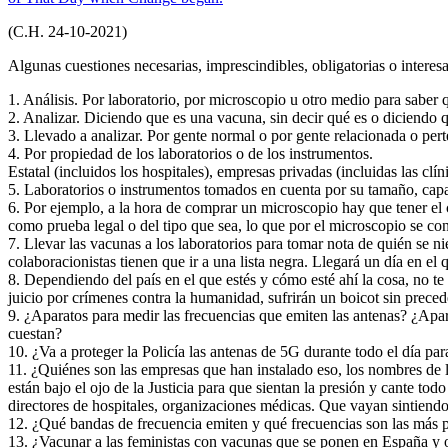
(C.H. 24-10-2021)
Algunas cuestiones necesarias, imprescindibles, obligatorias o interesa
1. Análisis. Por laboratorio, por microscopio u otro medio para saber
2. Analizar. Diciendo que es una vacuna, sin decir qué es o diciendo 
3. Llevado a analizar. Por gente normal o por gente relacionada o pert
4. Por propiedad de los laboratorios o de los instrumentos.
Estatal (incluidos los hospitales), empresas privadas (incluidas las cl
5. Laboratorios o instrumentos tomados en cuenta por su tamaño, capac
6. Por ejemplo, a la hora de comprar un microscopio hay que tener el
como prueba legal o del tipo que sea, lo que por el microscopio se con
7. Llevar las vacunas a los laboratorios para tomar nota de quién se n
colaboracionistas tienen que ir a una lista negra. Llegará un día en el 
8. Dependiendo del país en el que estés y cómo esté ahí la cosa, no te
juicio por crímenes contra la humanidad, sufrirán un boicot sin preced
9. ¿Aparatos para medir las frecuencias que emiten las antenas? ¿Apar
cuestan?
10. ¿Va a proteger la Policía las antenas de 5G durante todo el día par
11. ¿Quiénes son las empresas que han instalado eso, los nombres de l
están bajo el ojo de la Justicia para que sientan la presión y cante tod
directores de hospitales, organizaciones médicas. Que vayan sintiendo
12. ¿Qué bandas de frecuencia emiten y qué frecuencias son las más p
13. ¿Vacunar a las feministas con vacunas que se ponen en España y ot