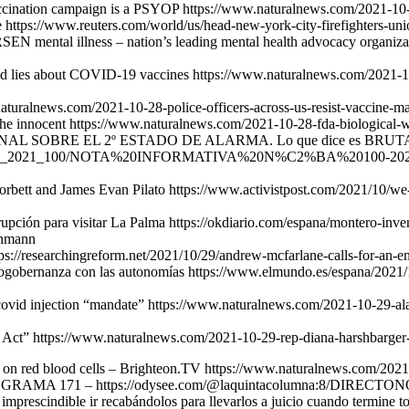
accination campaign is a PSYOP https://www.naturalnews.com/2021-10
 https://www.reuters.com/world/us/head-new-york-city-firefighters-u
ORSEN mental illness – nation’s leading mental health advocacy organi
nd lies about COVID-19 vaccines https://www.naturalnews.com/2021-
.naturalnews.com/2021-10-28-police-officers-across-us-resist-vaccine-m
 the innocent https://www.naturalnews.com/2021-10-28-fda-biological-wa
SOBRE EL 2º ESTADO DE ALARMA. Lo que dice es BRUTAL. h
mentos/NP_2021_100/NOTA%20INFORMATIVA%20N%C2%BA%20100-202
tt and James Evan Pilato https://www.activistpost.com/2021/10/we-
erupción para visitar La Palma https://okdiario.com/espana/montero-in
chmann
ps://researchingreform.net/2021/10/29/andrew-mcfarlane-calls-for-an-en
la cogobernanza con las autonomías https://www.elmundo.es/espana/20
 covid injection “mandate” https://www.naturalnews.com/2021-10-29-al
 Act” https://www.naturalnews.com/2021-10-29-rep-diana-harshbarger-
ne on red blood cells – Brighteon.TV https://www.naturalnews.com/2021-
AMA 171 – https://odysee.com/@laquintacolumna:8/D
imprescindible ir recabándolos para llevarlos a juicio cuando termine to