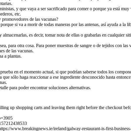
tarias.
ministas, y que vaya a ser sacrificado para comer o porque ya está muy 
rderos, etc.
 y promovedores de las vacunas?
rque si va a morir de todas maneras por las antenas, así ayuda a la lib
 y almacenarlas, es decir, tomar nota de ellas o grabarlas en cualquie
ue sea, para otra cosa. Para poner muestras de sangre o de tejidos con l
nes de las vacunas.
a a plantas.
prueba en el momento actual, si que podrían saberse todos los compone
da que sólo haga reaccionar a ese ingrediente desconocido hasta enton
nas.
lle para poder encontrar soluciones alternativas.
filling up shopping carts and leaving them right before the checkout bef
?p=3905
64157212438533
t https://www.breakingnews.ie/ireland/galway-restaurant-is-first-busines