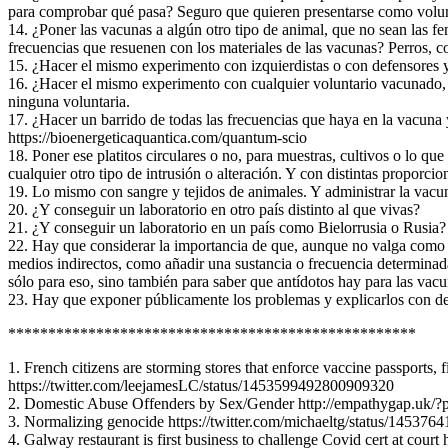
para comprobar qué pasa? Seguro que quieren presentarse como volun
14. ¿Poner las vacunas a algún otro tipo de animal, que no sean las fe
frecuencias que resuenen con los materiales de las vacunas? Perros, co
15. ¿Hacer el mismo experimento con izquierdistas o con defensores
16. ¿Hacer el mismo experimento con cualquier voluntario vacunado, po
ninguna voluntaria.
17. ¿Hacer un barrido de todas las frecuencias que haya en la vacuna
https://bioenergeticaquantica.com/quantum-scio
18. Poner ese platitos circulares o no, para muestras, cultivos o lo q
cualquier otro tipo de intrusión o alteración. Y con distintas proporcio
19. Lo mismo con sangre y tejidos de animales. Y administrar la vacun
20. ¿Y conseguir un laboratorio en otro país distinto al que vivas?
21. ¿Y conseguir un laboratorio en un país como Bielorrusia o Rusia?
22. Hay que considerar la importancia de que, aunque no valga como 
medios indirectos, como añadir una sustancia o frecuencia determina
sólo para eso, sino también para saber que antídotos hay para las vacu
23. Hay que exponer públicamente los problemas y explicarlos con deta
***************************************************
1. French citizens are storming stores that enforce vaccine passports, 
https://twitter.com/leejamesLC/status/1453599492800909320
2. Domestic Abuse Offenders by Sex/Gender http://empathygap.uk/
3. Normalizing genocide https://twitter.com/michaeltg/status/14537
4. Galway restaurant is first business to challenge Covid cert at cour