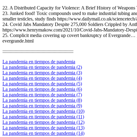
22. A Distributed Capacity for Violence: A Brief History of Weapons 
23. Junked food! Toxic compounds used to make industrial tubing and
smaller testicles, study finds https://www.dailymail.co.uk/sciencet
24. Covid Jabs Mandatory Despite 275,000 Soldiers Crippled by Ant
https://www.henrymakow.com/2021/10/Covid-Jabs-Mandatory-Despi
25. Complicit media covering up covert bankruptcy of Evergrande… g
evergrande.html
::::::::::::::::::::::::::::::::::::::::::::::::::::::::::
La pandemia en tiempos de pandemia
La pandemia en tiempos de pandemia (2)
La pandemia en tiempos de pandemia (3)
La pandemia en tiempos de pandemia (4)
La pandemia en tiempos de pandemia (5)
La pandemia en tiempos de pandemia (6)
La pandemia en tiempos de pandemia (7)
La pandemia en tiempos de pandemia (8)
La pandemia en tiempos de pandemia (9)
La pandemia en tiempos de pandemia (10)
La pandemia en tiempos de pandemia (11)
La pandemia en tiempos de pandemia (12)
La pandemia en tiempos de pandemia (13)
La pandemia en tiempos de pandemia (14)