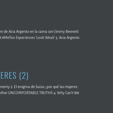
agen de Asia Argento en la cama con Jimmy Bennett
t #MeToo Experiences ‘Look Weak’ 5. Asia Argento
ERES (2)
 enemy 2. El enigma de Suiza: ¿por qué las mujeres
 / & other UNCOMFORTABLE TRUTHS 4. Why Can’t We