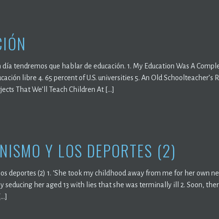
CIÓN
 día tendremos que hablar de educación. 1. My Education Was A Complet
ucación libre 4. 65 percent of U.S. universities 5. An Old Schoolteacher’
jects That We’ll Teach Children At […]
INISMO Y LOS DEPORTES (2)
los deportes (2) 1. ‘She took my childhood away from me for her own ne
by seducing her aged 13 with lies that she was terminally ill 2. Soon, there
[…]