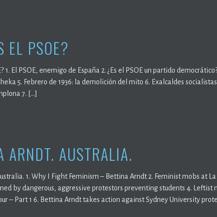
S EL PSOE?
? 1. El PSOE, enemigo de España 2. ¿Es el PSOE un partido democrático? 
cheka 5. Febrero de 1936: la demolición del mito 6. Exalcaldes socialista
plona 7. […]
A ARNDT. AUSTRALIA.
ustralia. 1. Why I Fight Feminism – Bettina Arndt 2. Feminist mobs at La 
d by dangerous, aggressive protestors preventing students 4. Leftist m
r – Part 1 6. Bettina Arndt takes action against Sydney University prote