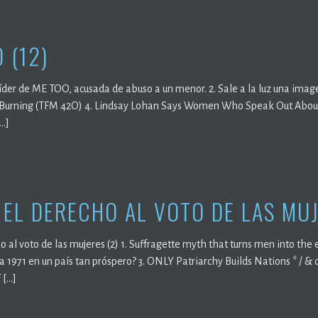
 (12)
Líder de ME TOO, acusada de abuso a un menor. 2. Sale a la luz una im
is Burning (TFM 42O) 4. Lindsay Lohan Says Women Who Speak Out Abou
[…]
 EL DERECHO AL VOTO DE LAS MUJ
o al voto de las mujeres (2) 1. Suffragette myth that turns men into the
ta 1971 en un país tan próspero? 3. ONLY Patriarchy Builds Nations *
 […]