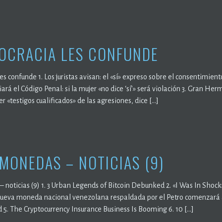
OCRACIA LES CONFUNDE
s confunde 1. Los juristas avisan: el «sí» expreso sobre el consentimient
rá el Código Penal: si la mujer «no dice ‘sí’» será violación 3. Gran He
 «testigos cualificados» de las agresiones, dice […]
MONEDAS – NOTICIAS (9)
 noticias (9) 1. 3 Urban Legends of Bitcoin Debunked 2. «I Was In Sho
nueva moneda nacional venezolana respaldada por el Petro comenzará a 
 5. The Cryptocurrency Insurance Business Is Booming 6. 10 […]