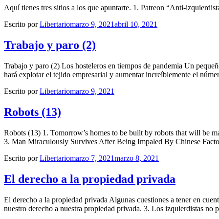
Aquí tienes tres sitios a los que apuntarte. 1. Patreon “Anti-izquierdi
Escrito por
Libertario
marzo 9, 2021
abril 10, 2021
Trabajo y paro (2)
Trabajo y paro (2) Los hosteleros en tiempos de pandemia Un pequeño 
hará explotar el tejido empresarial y aumentar increíblemente el núm
Escrito por
Libertario
marzo 9, 2021
Robots (13)
Robots (13) 1. Tomorrow’s homes to be built by robots that will be m
3. Man Miraculously Survives After Being Impaled By Chinese Fact
Escrito por
Libertario
marzo 7, 2021
marzo 8, 2021
El derecho a la propiedad privada
El derecho a la propiedad privada Algunas cuestiones a tener en cuenta
nuestro derecho a nuestra propiedad privada. 3. Los izquierdistas no