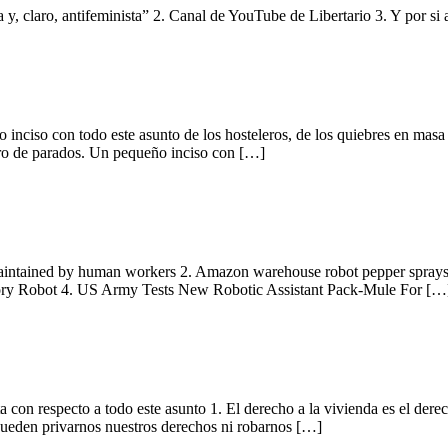
sta y, claro, antifeminista” 2. Canal de YouTube de Libertario 3. Y por s
inciso con todo este asunto de los hosteleros, de los quiebres en masa
ero de parados. Un pequeño inciso con […]
aintained by human workers 2. Amazon warehouse robot pepper sprays 24 
ory Robot 4. US Army Tests New Robotic Assistant Pack-Mule For […
 con respecto a todo este asunto 1. El derecho a la vivienda es el dere
 pueden privarnos nuestros derechos ni robarnos […]