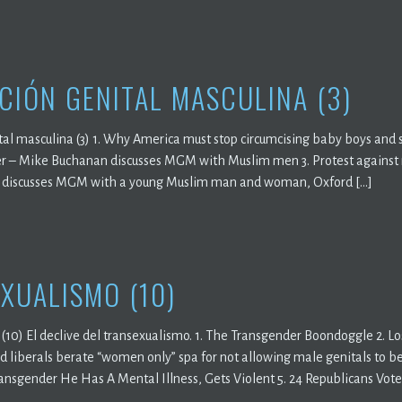
CIÓN GENITAL MASCULINA (3)
al masculina (3) 1. Why America must stop circumcising baby boys and sta
r – Mike Buchanan discusses MGM with Muslim men 3. Protest against ma
discusses MGM with a young Muslim man and woman, Oxford […]
XUALISMO (10)
(10) El declive del transexualismo. 1. The Transgender Boondoggle 2. Los
 liberals berate “women only” spa for not allowing male genitals to 
ransgender He Has A Mental Illness, Gets Violent 5. 24 Republicans Vot