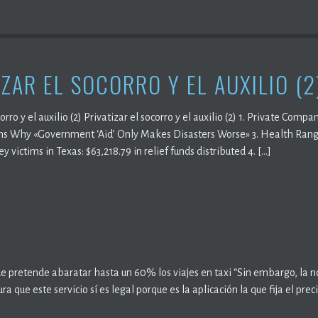
IZAR EL SOCORRO Y EL AUXILIO (2
corro y el auxilio (2) Privatizar el socorro y el auxilio (2) 1. Private Com
ns Why «Government ‘Aid’ Only Makes Disasters Worse» 3. Health Range
 victims in Texas: $63,218.79 in relief funds distributed 4. […]
ue pretende abaratar hasta un 60% los viajes en taxi “Sin embargo, la no
ra que este servicio sí es legal porque es la aplicación la que fija el prec