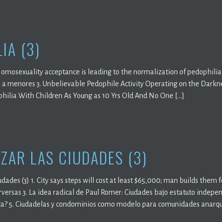
IA (3)
. Homosexuality acceptance is leading to the normalization of pedophi
 a menores 3. Unbelievable Pedophile Activity Operating on the Dark
hilia With Children As Young as 10 Yrs Old And No One […]
IZAR LAS CIUDADES (3)
iudades (3) 1. City says steps will cost at least $65,000; man builds them f
rversas 3. La idea radical de Paul Romer: Ciudades bajo estatuto indepen
ta? 5. Ciudadelas y condominios como modelo para comunidades anarquis