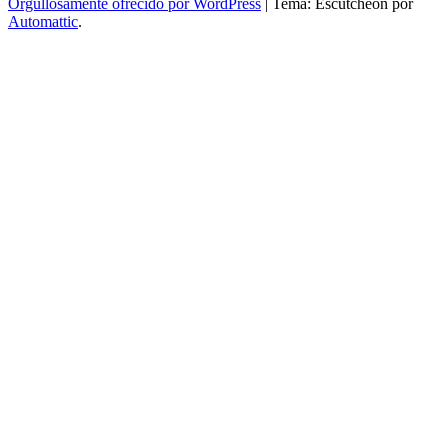
Orgullosamente ofrecido por WordPress
|
Tema: Escutcheon por
Automattic
.