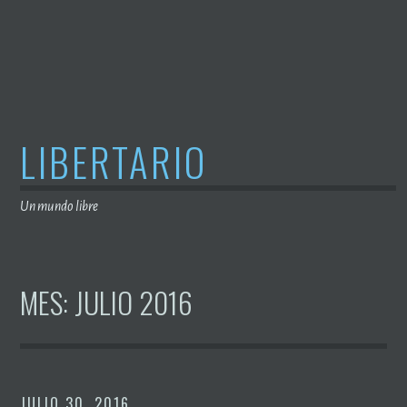
Saltar
al
contenido
LIBERTARIO
Un mundo libre
MES:
JULIO 2016
JULIO 30, 2016