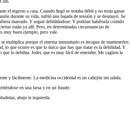
 allí.
nte el regreso a casa. Cuando llegó se notaba débil y no tenía ganas
asión durante su vida, sufrió una bajada de tensión y se desmayó. Se
 hubiera mareado. Y seguir debilitándose. Y podrían habérsela comido
terias están ya allí. Pero, en determinadas circunstancias de
o es muy buen ejemplo, pero vale.
se multiplica porque el sistema inmunitario es incapaz de mantenerlos
, lo que ocurre es que lo único que hay que tratar es la debilidad. Y
lo que lo debilita. Joder, que es muy fácil de entender. Me cagüen la
nte y fácilmente. La medicina occidental es un callejón sin salida.
irtiéndose en una farsa y en un fraude.
alistas, abajo la izquierda.