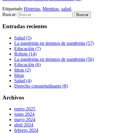
Etiquetado
Histerias
,
Mentiras
,
salud
.
Buscar:
Entradas recientes
Salud (5)
La pandemia en tiempos de pandemia (57)
Educación (7)
Robots (14)
La pandemia en tiempos de pandemia (56)
Educación (6)
Ideas (2)
Ideas
Salud (4)
Derecho consuetudinario (8)
Archivos
enero 2025
junio 2024
mayo 2024
abril 2024
febrero 2024