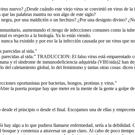
irus nuevo? ¿Desde cuándo este viejo virus se convirtió en virus de 
que las palabras mantra no son algo de este siglo?
 negra, por una maldición o un hechizo? ¿Por una designio divino? ¿N
a inmunitario, aumentando el riesgo de infecciones comunes como la tub
al es respecto a la biología. Ya lo estás viendo.
nunca ha existido y por eso la la infección causada por un virus que n
 parecidas al sida.”
parecidas al sida.” TRADUCCION: El falso virus está emparentado con 
mana y el síndrome de inmunodeficiencia adquirida (VIH/sida)2 han dej
 del caletamiento global, lo del feminismo y tantas otras cosas: dicen
fecciones oportunistas por bacterias, hongos, protistas y virus.”
bre la puerta porque hay que meter en la mente de la gente a golpe de m
 desde el principio o desde el final. Escojamos una de ellas y empecemo
 hay algo a lo que pudiera llamarse enfermedad, sería a la debilidad. O 
 bosque y comienza a atravesar un gran claro. Al cabo de poco tiempo l