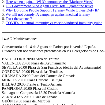
2.
Here we go again… WHO announces the ‘Marburg Virus’
3.
UK Government Sued Again Over Hotel Quarantine Rules
4.
Why Do Some People Support Tyranny While Others Defy It?
5.
We will not comply: A campaign against medical tyranny
6.
Trust the science?
7.
COVID-19 natural immunity vs vaccine-induced immunity guide
_______________________________________________________
14-AG Manifestaciones
Convocatoria del 14 de Agosto de Padres por la verdad España.
Ciudades con notificaciones presentadas en las Delegaciones de Gobi
BARCELONA 20:00 Arco de Triunfo
VALENCIA 20:00 Plaza del Ayuntamiento
SEVILLA 20:00 Plaza de San Francisco (detrás del Ayuntamiento)
CÓRDOBA 20:00 Plaza de las Tendillas
GRANADA 20:00 Plaza del Carmen de Granada
MURCIA 20:00 Plaza Cardenal Belluga
BILBAO 20:00 Frente al Teatro Arriaga
PAMPLONA 20:00 Plaza del Castillo
Santiago de Compostela 18:30 Desde la Alameda
ZARAGOZA 20:00 Plaza de España
GIJÓN 19:30 Plaza del Marqués