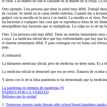
el virus. Los buitres no son el causante de la muerte de la oveja. La o
Otro ejemplo. Una persona que tiene la salud muy débil. Trabajó duram
de cocinar. Se metió en la cama medio enferma. Cuando fue a levantar
golpeó con la mesilla en la nuca y se murió. La mesilla es el virus. P
las bacterias o cualquier otra cosa que se reproduzca fuera de los lími
desequilibrio hay bacterias que se multiplican. La culpa no es de las b
Otro. Una persona está muy débil. Tiene un sistema inmunitario muy d
a raya. La medicina oficial dice que hay enfermedades que hay que trat
el sistema inmunitario débil. Y para conseguir eso no basta con reforza
puta.
(Continuará)
La llamamos medicina oficial, pero de medicina no tiene nada. Es a efe
La medicina oficial se demostró que era un error. Trataron de ocultar 
Y ahora con lo de la falsa pandemia se ha demostrado que la medicina o
La pandemia en tiempos de pandemia (9)
PADRES POR LA VERDAD
Biólogos por la verdad
1.
Tennessee parents make threats after school board mandates masks: