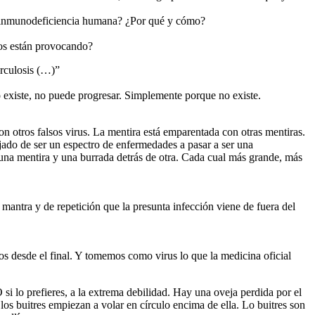
la inmunodeficiencia humana? ¿Por qué y cómo?
os están provocando?
erculosis (…)”
o existe, no puede progresar. Simplemente porque no existe.
otros falsos virus. La mentira está emparentada con otras mentiras.
ado de ser un espectro de enfermedades a pasar a ser una
 una mentira y una burrada detrás de otra. Cada cual más grande, más
antra y de repetición que la presunta infección viene de fuera del
s desde el final. Y tomemos como virus lo que la medicina oficial
si lo prefieres, a la extrema debilidad. Hay una oveja perdida por el
os buitres empiezan a volar en círculo encima de ella. Lo buitres son