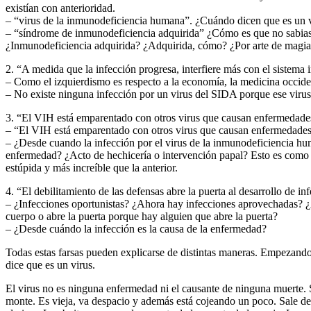
existían con anterioridad.
– “virus de la inmunodeficiencia humana”. ¿Cuándo dicen que es un v
– “síndrome de inmunodeficiencia adquirida” ¿Cómo es que no sabias 
¿Inmunodeficiencia adquirida? ¿Adquirida, cómo? ¿Por arte de magia
2. “A medida que la infección progresa, interfiere más con el sistem
– Como el izquierdismo es respecto a la economía, la medicina occident
– No existe ninguna infección por un virus del SIDA porque ese virus 
3. “El VIH está emparentado con otros virus que causan enfermedades
– “El VIH está emparentado con otros virus que causan enfermedades 
– ¿Desde cuando la infección por el virus de la inmunodeficiencia hu
enfermedad? ¿Acto de hechicería o intervención papal? Esto es como lo
estúpida y más increíble que la anterior.
4. “El debilitamiento de las defensas abre la puerta al desarrollo de in
– ¿Infecciones oportunistas? ¿Ahora hay infecciones aprovechadas? ¿A
cuerpo o abre la puerta porque hay alguien que abre la puerta?
– ¿Desde cuándo la infección es la causa de la enfermedad?
Todas estas farsas pueden explicarse de distintas maneras. Empezando
dice que es un virus.
El virus no es ninguna enfermedad ni el causante de ninguna muerte. Si
monte. Es vieja, va despacio y además está cojeando un poco. Sale del