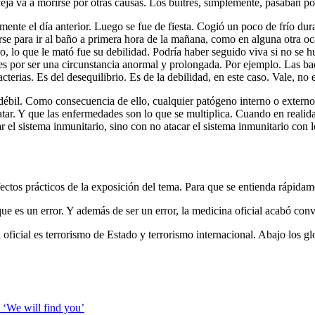
veja va a morirse por otras causas. Los buitres, simplemente, pasaban por
ente el día anterior. Luego se fue de fiesta. Cogió un poco de frío dura
se para ir al baño a primera hora de la mañana, como en alguna otra oc
ero, lo que le mató fue su debilidad. Podría haber seguido viva si no se
tes por ser una circunstancia anormal y prolongada. Por ejemplo. Las bac
acterias. Es del desequilibrio. Es de la debilidad, en este caso. Vale, n
ébil. Como consecuencia de ello, cualquier patógeno interno o externo 
ar. Y que las enfermedades son lo que se multiplica. Cuando en realidad
r el sistema inmunitario, sino con no atacar el sistema inmunitario con 
ctos prácticos de la exposición del tema. Para que se entienda rápidame
que es un error. Y además de ser un error, la medicina oficial acabó conv
ficial es terrorismo de Estado y terrorismo internacional. Abajo los glob
 ‘We will find you’