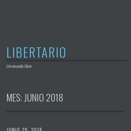
Saltar
al
contenido
LIBERTARIO
Un mundo libre
MES:
JUNIO 2018
JUNIO 29, 2018