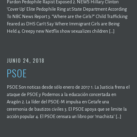
Pardon Pedophile Rapist Exposed 2. NEWS Hillary Clinton
‘Cover Up’ Elite Pedophile Ring at State Department According
To NBC News Report 3. “Where are the Girls?” Child Trafficking
Feared as DHS Can’t Say Where Immigrant Girls are Being
Held 4. Creepy new Netflix show sexualizes children […]
JUNIO 24, 2018
PSOE
PSOE Son noticas desde sólo enero de 2017 1. La Justicia frena el
ataque de PSOE y Podemos a la educación concertada en
Aragón 2. La líder del PSOE-M impulsa en Getafe una
ceremonia de bautizos civiles 3. El PSOE apoya que se limite la
acción popular 4. El PSOE censura un libro por ‘machista’ […]