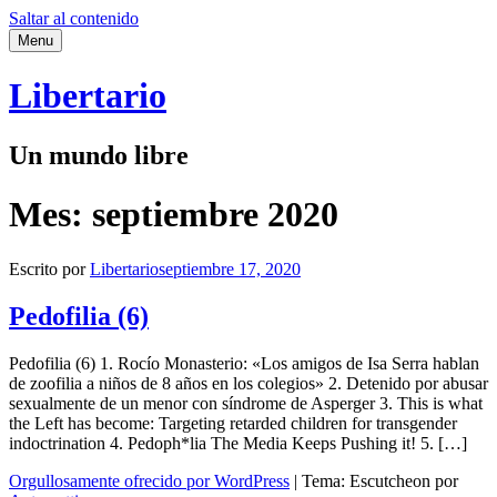
Saltar al contenido
Menu
Libertario
Un mundo libre
Mes:
septiembre 2020
Escrito por
Libertario
septiembre 17, 2020
Pedofilia (6)
Pedofilia (6) 1. Rocío Monasterio: «Los amigos de Isa Serra hablan
de zoofilia a niños de 8 años en los colegios» 2. Detenido por abusar
sexualmente de un menor con síndrome de Asperger 3. This is what
the Left has become: Targeting retarded children for transgender
indoctrination 4. Pedoph*lia The Media Keeps Pushing it! 5. […]
Orgullosamente ofrecido por WordPress
|
Tema: Escutcheon por