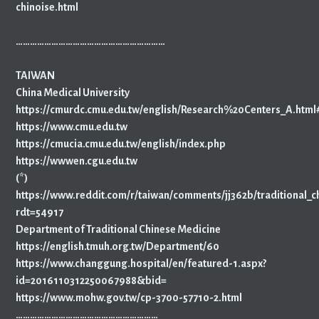
chinoise.html
………………………………………………………
TAIWAN
China Medical University
https://cmurdc.cmu.edu.tw/english/Research%20Centers_A.ht
https://www.cmu.edu.tw
https://cmucia.cmu.edu.tw/english/index.php
https://wwwen.cgu.edu.tw
(*)
https://www.reddit.com/r/taiwan/comments/jj362b/traditional_c
rdt=54917
Department of Traditional Chinese Medicine
https://english.tmuh.org.tw/Department/60
https://www.changgung.hospital/en/featured-1.aspx?
id=2016110312250067988&bid=
https://www.mohw.gov.tw/cp-3700-57710-2.html
……………………………………………………