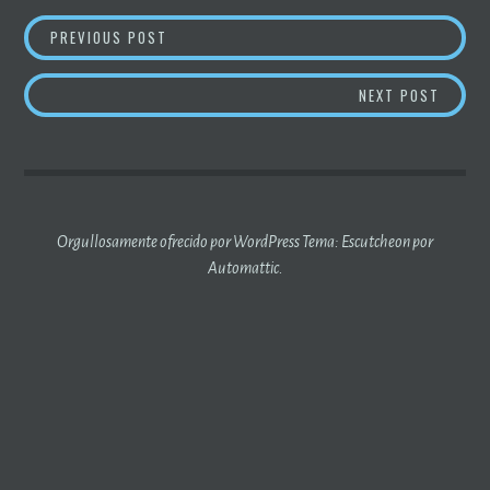
NAVEGACIÓN
DERECHO CONSUETUDINARIO (8)
PREVIOUS POST
DE
IDEAS
NEXT POST
ENTRADAS
Orgullosamente ofrecido por WordPress
Tema: Escutcheon por
Automattic
.