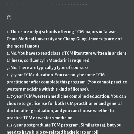
……………………………………………………………………….
(*)
1. There are only 4 schools offering TCM majors in Taiwan.
China Medical University and Chang Gung University are 2 of
the more famous.
2. No. You have to read classic TCM literature written in ancient
Chinese, so fluency in Mandarin is required.
3. No. There are typically 3 type of courses:
1. 7-year TCM education. You can only become TCM
practitioner after complete this program. (You cannot practice
western medicine with this kind of license).
2. 7-year TCM/western medicine combined education. You can
choose to get license for both TCM practitioner and general
doctor after graduation, and you can choose whether to
practice TCM or western medicine.
3. 5-year postgraduate TCM program. Similar to (a), but you
need to have biology-related bachelor to enroll.