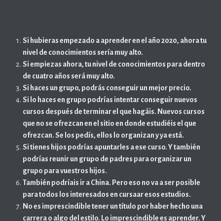
Si hubieras empezado a aprender en el año 2020, ahora tu
nivel de conocimientos sería muy alto.
Si empiezas ahora, tu nivel de conocimientos para dentro
de cuatro años será muy alto.
Si haces un grupo, podrás conseguir un mejor precio.
Si lo haces en grupo podrías intentar conseguir nuevos
cursos después de terminar el que hagáis. Nuevos cursos
que no se ofrezcan en el sitio en donde estudiéis el que
ofrezcan. Se los pedís, ellos lo organizan y ya está.
Si tienes hijos podrías apuntarles a ese curso. Y también
podrías reunir un grupo de padres para organizar un
grupo para vuestros hijos.
También podríais ir a China. Pero eso no va a ser posible
para todos los interesados en cursaar esos estudios.
No es imprescindible tener un título por haber hecho una
carrera o algo del estilo. Lo imprescindible es aprender. Y