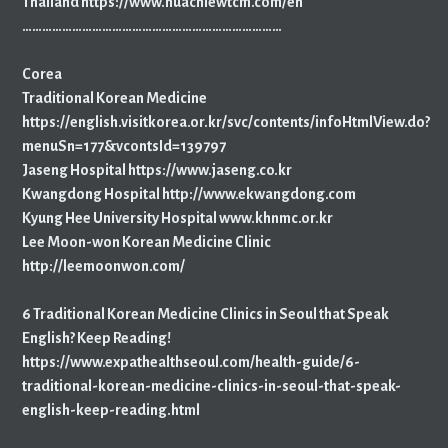
Thailand https://www.huachiewtcm.com/en
……………………………………………………………………
Corea
Traditional Korean Medicine
https://english.visitkorea.or.kr/svc/contents/infoHtmlView.do?
menuSn=177&vcontsId=139797
Jaseng Hospital https://www.jaseng.co.kr
Kwangdong Hospital http://www.ekwangdong.com
Kyung Hee University Hospital www.khnmc.or.kr
Lee Moon-won Korean Medicine Clinic
http://leemoonwon.com/
6 Traditional Korean Medicine Clinics in Seoul that Speak
English? Keep Reading!
https://www.expathealthseoul.com/health-guide/6-
traditional-korean-medicine-clinics-in-seoul-that-speak-
english-keep-reading.html