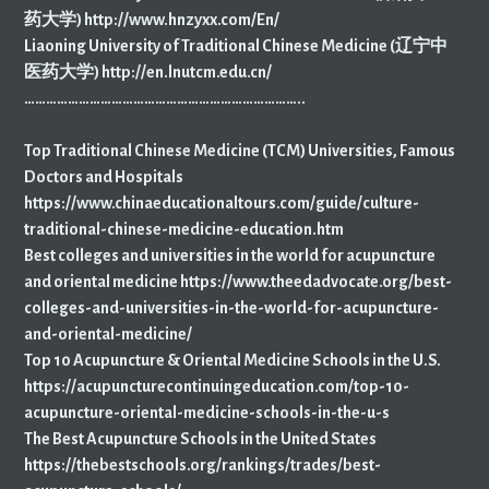
药大学) http://www.hnzyxx.com/En/
Liaoning University of Traditional Chinese Medicine (辽宁中
医药大学) http://en.lnutcm.edu.cn/
…………………………………………………………………..
Top Traditional Chinese Medicine (TCM) Universities, Famous
Doctors and Hospitals
https://www.chinaeducationaltours.com/guide/culture-
traditional-chinese-medicine-education.htm
Best colleges and universities in the world for acupuncture
and oriental medicine https://www.theedadvocate.org/best-
colleges-and-universities-in-the-world-for-acupuncture-
and-oriental-medicine/
Top 10 Acupuncture & Oriental Medicine Schools in the U.S.
https://acupuncturecontinuingeducation.com/top-10-
acupuncture-oriental-medicine-schools-in-the-u-s
The Best Acupuncture Schools in the United States
https://thebestschools.org/rankings/trades/best-