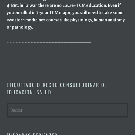
4. But, in Taiwan there are no «pure» TCM education. Even if
you enrolled in 7-year TCM major, you still need to take some
«western medicine» courses like physiology, human anatomy
or pathology.
…………………………………………………………………………
ETIQUETADO
DERECHO CONSUETUDINARIO
,
EDUCACIÓN
,
SALUD
.
BUSCAR: