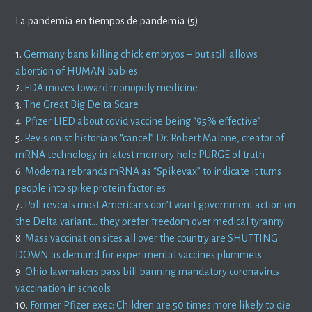
La pandemia en tiempos de pandemia (5)
1.
Germany bans killing chick embryos – but still allows
abortion of HUMAN babies
2.
FDA moves toward monopoly medicine
3.
The Great Big Delta Scare
4.
Pfizer LIED about covid vaccine being “95% effective”
5.
Revisionist historians “cancel” Dr. Robert Malone, creator of
mRNA technology in latest memory hole PURGE of truth
6.
Moderna rebrands mRNA as “Spikevax” to indicate it turns
people into spike protein factories
7.
Poll reveals most Americans don’t want government action on
the Delta variant… they prefer freedom over medical tyranny
8.
Mass vaccination sites all over the country are SHUTTING
DOWN as demand for experimental vaccines plummets
9.
Ohio lawmakers pass bill banning mandatory coronavirus
vaccination in schools
10.
Former Pfizer exec: Children are 50 times more likely to die