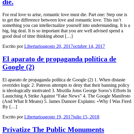
die.
For real love to arise, romantic love must die. Part one: Step one is
to get the difference between love and romantic love. This isn’t
something you can intellectualize yourself into understanding. It is a
big, big deal. It is so important that you are well advised spend a
good deal of time thinking about […]
Escrito por
Libertario
agosto 20, 2017
octubre 14, 2017
El aparato de propaganda política de
Google (2)
El aparato de propaganda política de Google (2) 1. When distaste
overrides logic 2. Patreon attempts to deny that their banning policy
is ideologically motivated 3. Mozilla Joins George Soros’s Efforts In
Launching A Strike Against “Fake News” 4. The Google Manifesto
(And What It Means) 5. James Damore Explains: «Why I Was Fired
By […]
Escrito por
Libertario
agosto 19, 2017
julio 15, 2018
Privatize The Public Monuments