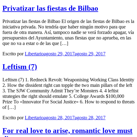
Privatizar las fiestas de Bilbao
Privatizar las fiestas de Bilbao El origen de las fiestas de Bilbao es la
iniciativa privada. No tendría que haber ningún motivo para que
fuera de otra manera. Así, tampoco nadie se verá forzado apagar, vía
presupuestos del Ayuntamiento, unas fiestas que no aprueba, en las
que no va a estar o de las que […]
Escrito por
Libertario
agosto 29, 2017
agosto 29, 2017
Leftism (7)
Leftism (7) 1. Redneck Revolt: Weaponising Working Class Identity
2. How the dissident right can topple the two main pillars of the left
3. The SJW Community Admit They’re Monsters 4. 4 leftist
strategies the right should emulate 5. College Awards $100,000
Prize To «Innovator For Social Justice» 6. How to respond to threats
of […]
Escrito por
Libertario
agosto 28, 2017
agosto 28, 2017
For real love to arise, romantic love must