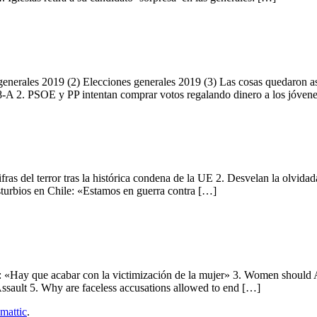
generales 2019 (2) Elecciones generales 2019 (3) Las cosas quedaron a
28-A 2. PSOE y PP intentan comprar votos regalando dinero a los jóven
ras del terror tras la histórica condena de la UE 2. Desvelan la olvidad
disturbios en Chile: «Estamos en guerra contra […]
 «Hay que acabar con la victimización de la mujer» 3. Women should
sault 5. Why are faceless accusations allowed to end […]
mattic
.