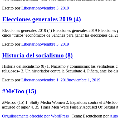
Escrito por
Libertario
noviembre 3, 2019
Elecciones generales 2019 (4)
Elecciones generales 2019 (4) Elecciones generales 2019 Elecciones 
cinco ‘trucos’ económicos de Sánchez para ganar las elecciones del 
Escrito por
Libertario
noviembre 3, 2019
Historia del socialismo (8)
Historia del socialismo (8) 1. Nazismo y comunismo: las verdaderas cif
religiosos» 3. Un historiador contra la Securitate 4. Piñera, ante los 
Escrito por
Libertario
noviembre 1, 2019
noviembre 1, 2019
#MeToo (15)
#MeToo (15) 1. Shitty Media Women 2. Españolas contra el #MeToo:
accused of rape? 4. 35 Times Men Were Falsely Accused Of Sexual As
Orgullosamente ofrecido por WordPress
|
Tema: Escutcheon por
Auto