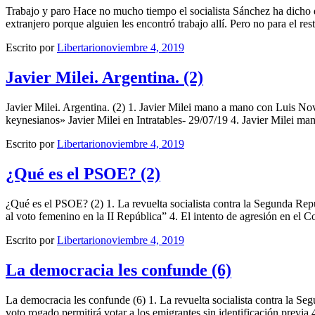
Trabajo y paro Hace no mucho tiempo el socialista Sánchez ha dicho que
extranjero porque alguien les encontró trabajo allí. Pero no para el r
Escrito por
Libertario
noviembre 4, 2019
Javier Milei. Argentina. (2)
Javier Milei. Argentina. (2) 1. Javier Milei mano a mano con Luis Nov
keynesianos» Javier Milei en Intratables- 29/07/19 4. Javier Milei m
Escrito por
Libertario
noviembre 4, 2019
¿Qué es el PSOE? (2)
¿Qué es el PSOE? (2) 1. La revuelta socialista contra la Segunda Re
al voto femenino en la II República” 4. El intento de agresión en el C
Escrito por
Libertario
noviembre 4, 2019
La democracia les confunde (6)
La democracia les confunde (6) 1. La revuelta socialista contra la Se
voto rogado permitirá votar a los emigrantes sin identificación previa 4