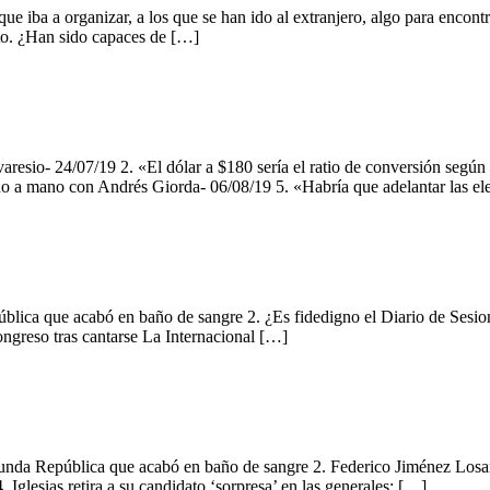
 iba a organizar, a los que se han ido al extranjero, algo para encontra
esto. ¿Han sido capaces de […]
aresio- 24/07/19 2. «El dólar a $180 sería el ratio de conversión segú
ano a mano con Andrés Giorda- 06/08/19 5. «Habría que adelantar las e
pública que acabó en baño de sangre 2. ¿Es fidedigno el Diario de Ses
ongreso tras cantarse La Internacional […]
gunda República que acabó en baño de sangre 2. Federico Jiménez Losant
. Iglesias retira a su candidato ‘sorpresa’ en las generales: […]