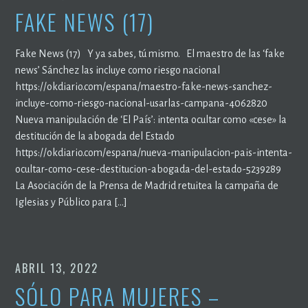
FAKE NEWS (17)
Fake News (17) Y ya sabes, tú mismo. El maestro de las ‘fake
news’ Sánchez las incluye como riesgo nacional
https://okdiario.com/espana/maestro-fake-news-sanchez-
incluye-como-riesgo-nacional-usarlas-campana-4062820
Nueva manipulación de ‘El País’: intenta ocultar como «cese» la
destitución de la abogada del Estado
https://okdiario.com/espana/nueva-manipulacion-pais-intenta-
ocultar-como-cese-destitucion-abogada-del-estado-5239289
La Asociación de la Prensa de Madrid retuitea la campaña de
Iglesias y Público para […]
ABRIL 13, 2022
SÓLO PARA MUJERES –