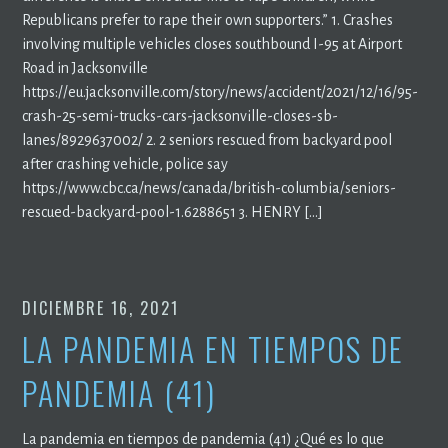
Republicans prefer to rape their own supporters.” 1. Crashes
involving multiple vehicles closes southbound I-95 at Airport
Road in Jacksonville
https://eu.jacksonville.com/story/news/accident/2021/12/16/95-
crash-25-semi-trucks-cars-jacksonville-closes-sb-
lanes/8929637002/ 2. 2 seniors rescued from backyard pool
after crashing vehicle, police say
https://www.cbc.ca/news/canada/british-columbia/seniors-
rescued-backyard-pool-1.6288651 3. HENRY […]
DICIEMBRE 16, 2021
LA PANDEMIA EN TIEMPOS DE
PANDEMIA (41)
La pandemia en tiempos de pandemia (41) ¿Qué es lo que