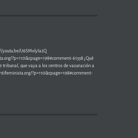
s://youtu.be/U6SMxlyla2Q
ista.org/?p=110&cpage=198#comment-61338 ¿Qué
tribunal, que vaya a los centros de vacunación a
ionantifeminista.org/?p=110&cpage=198#comment-