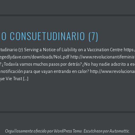
O CONSUETUDINARIO (7)
udinario (7) Serving a Notice of Liability on a Vaccination Centre http
legedlydave.com/downloads/NoL.pdf http://www.revolucionantifemin
 ¿Todavía vamos muchos pasos por detrás? ¿No hay nadie adscrito a ese 
a notificación para que vayan entrando en calor? http://www.revoluc
Que Vie Trust […]
Orgullosamente ofrecido por WordPress
Tema: Escutcheon por
Automattic
.