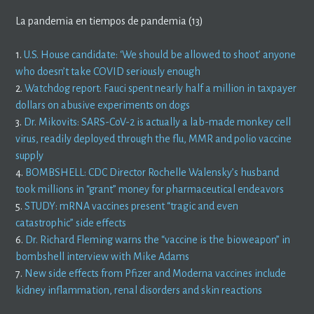
La pandemia en tiempos de pandemia (13)
1.
U.S. House candidate: ‘We should be allowed to shoot’ anyone
who doesn’t take COVID seriously enough
2.
Watchdog report: Fauci spent nearly half a million in taxpayer
dollars on abusive experiments on dogs
3.
Dr. Mikovits: SARS-CoV-2 is actually a lab-made monkey cell
virus, readily deployed through the flu, MMR and polio vaccine
supply
4.
BOMBSHELL: CDC Director Rochelle Walensky’s husband
took millions in “grant” money for pharmaceutical endeavors
5.
STUDY: mRNA vaccines present “tragic and even
catastrophic” side effects
6.
Dr. Richard Fleming warns the “vaccine is the bioweapon” in
bombshell interview with Mike Adams
7.
New side effects from Pfizer and Moderna vaccines include
kidney inflammation, renal disorders and skin reactions