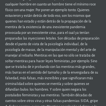
cualquier hombre en cuanto un hombre tiene el mínimo roce
físico con una mujer. Por poner un ejemplo tonto. Quienes
estuvieron y están detrás de todo eso, son los mismos que
quienes han estado y están detrás de la propagación de la
mentira de la existencia de una inexistente pandemia
provocada por un inexistente virus, para el cual ya tenían
preparadas las inyecciones letales. Son décadas de preparación
desde el punto de vista de la psicología individual, de la
psicología de masas, de la manipulación mental y del arte de
manejar al rebaño. Mentiras en las que no sólo se trataba de
soltar mentiras para hacer leyes feministas, por ejemplo. Sino
que se trataba de ir probando con las mentiras más grandes,
más burras en el sentido del tamaño y de la envergadura de su
falsedad, más falsas, más increíbles y que significaran más
criminalidad sobre quienes se mentía y sobre quienes se
difundían bulos: los hombres. Y sobre quien negara los
postulados feministas y sus mentiras. También décadas de
cuentos sobre otros virus y otras falsas pandemias: SIDA, gripe