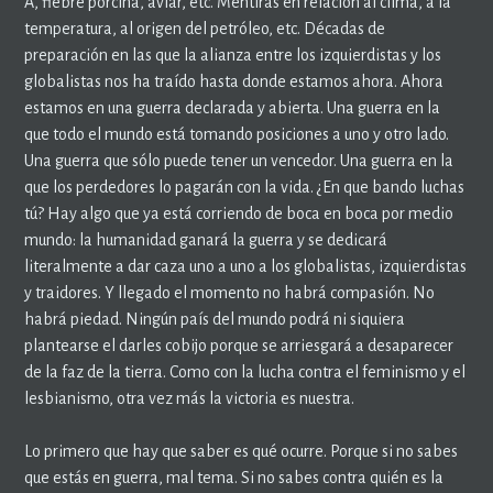
A, fiebre porcina, aviar, etc. Mentiras en relación al clima, a la
temperatura, al origen del petróleo, etc. Décadas de
preparación en las que la alianza entre los izquierdistas y los
globalistas nos ha traído hasta donde estamos ahora. Ahora
estamos en una guerra declarada y abierta. Una guerra en la
que todo el mundo está tomando posiciones a uno y otro lado.
Una guerra que sólo puede tener un vencedor. Una guerra en la
que los perdedores lo pagarán con la vida. ¿En que bando luchas
tú? Hay algo que ya está corriendo de boca en boca por medio
mundo: la humanidad ganará la guerra y se dedicará
literalmente a dar caza uno a uno a los globalistas, izquierdistas
y traidores. Y llegado el momento no habrá compasión. No
habrá piedad. Ningún país del mundo podrá ni siquiera
plantearse el darles cobijo porque se arriesgará a desaparecer
de la faz de la tierra. Como con la lucha contra el feminismo y el
lesbianismo, otra vez más la victoria es nuestra.
Lo primero que hay que saber es qué ocurre. Porque si no sabes
que estás en guerra, mal tema. Si no sabes contra quién es la