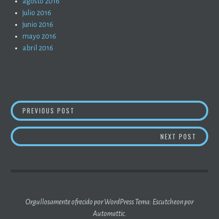
agosto 2016
julio 2016
junio 2016
mayo 2016
abril 2016
NAVEGACIÓN
LA PANDEMIA EN TIEMPOS DE PANDEMIA (27)
PREVIOUS POST
DE
LA PAN
NEXT POST
ENTRADAS
Orgullosamente ofrecido por WordPress
Tema: Escutcheon por
Automattic
.