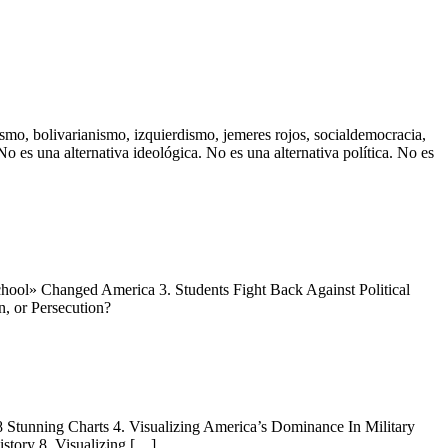
mo, bolivarianismo, izquierdismo, jemeres rojos, socialdemocracia,
 es una alternativa ideológica. No es una alternativa política. No es
hool» Changed America 3. Students Fight Back Against Political
, or Persecution?
8 Stunning Charts 4. Visualizing America’s Dominance In Military
story 8. Visualizing […]