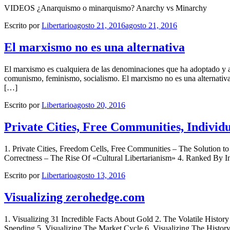
VIDEOS ¿Anarquismo o minarquismo? Anarchy vs Minarchy
Escrito por
Libertario
agosto 21, 2016
agosto 21, 2016
El marxismo no es una alternativa
El marxismo es cualquiera de las denominaciones que ha adoptado y a
comunismo, feminismo, socialismo. El marxismo no es una alternativa m
[…]
Escrito por
Libertario
agosto 20, 2016
Private Cities, Free Communities, Individ
1. Private Cities, Freedom Cells, Free Communities – The Solution 
Correctness – The Rise Of «Cultural Libertarianism» 4. Ranked By I
Escrito por
Libertario
agosto 13, 2016
Visualizing zerohedge.com
1. Visualizing 31 Incredible Facts About Gold 2. The Volatile Histo
Spending 5. Visualizing The Market Cycle 6. Visualizing The History