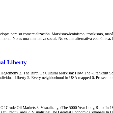
dopta para su comercialización. Marxismo-leninismo, trotskismo, maoís
oral. No es una alternativa social. No es una alternativa económica. No
ual Liberty
to Hegemony 2. The Birth Of Cultural Marxism: How The «Frankfurt Sc
ndividual Liberty 5. Every neighborhood in USA mapped 6. Prosecution
ry Of Crude Oil Markets 3. Visualizing «The 5000 Year Long Run» In 1
 Of Credit Cards 7. Visualizing The Greatest Economic Collapses In Hi