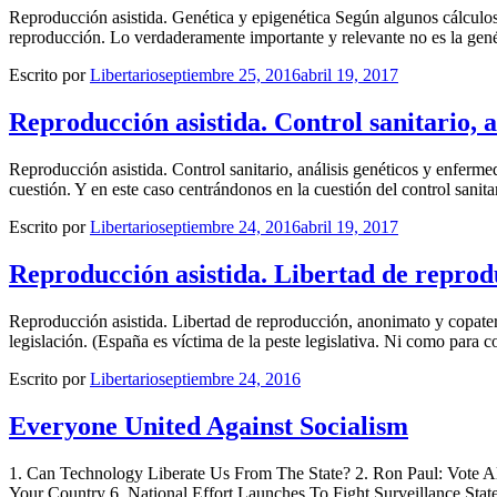
Reproducción asistida. Genética y epigenética Según algunos cálculos 
reproducción. Lo verdaderamente importante y relevante no es la gené
Escrito por
Libertario
septiembre 25, 2016
abril 19, 2017
Reproducción asistida. Control sanitario, a
Reproducción asistida. Control sanitario, análisis genéticos y enferme
cuestión. Y en este caso centrándonos en la cuestión del control sanita
Escrito por
Libertario
septiembre 24, 2016
abril 19, 2017
Reproducción asistida. Libertad de reprod
Reproducción asistida. Libertad de reproducción, anonimato y copatern
legislación. (España es víctima de la peste legislativa. Ni como para
Escrito por
Libertario
septiembre 24, 2016
Everyone United Against Socialism
1. Can Technology Liberate Us From The State? 2. Ron Paul: Vote A
Your Country 6. National Effort Launches To Fight Surveillance Sta