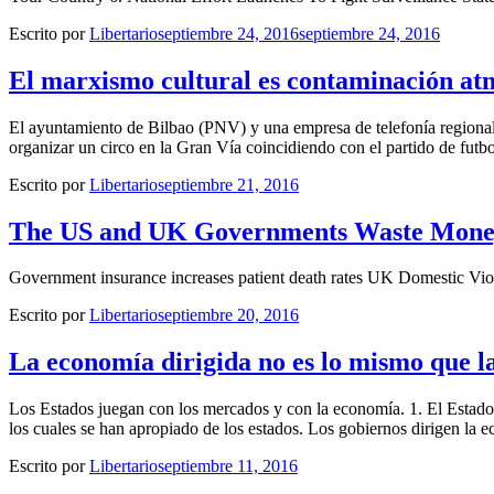
Escrito por
Libertario
septiembre 24, 2016
septiembre 24, 2016
El marxismo cultural es contaminación at
El ayuntamiento de Bilbao (PNV) y una empresa de telefonía regional,
organizar un circo en la Gran Vía coincidiendo con el partido de futbo
Escrito por
Libertario
septiembre 21, 2016
The US and UK Governments Waste Money
Government insurance increases patient death rates UK Domestic Vio
Escrito por
Libertario
septiembre 20, 2016
La economía dirigida no es lo mismo que la
Los Estados juegan con los mercados y con la economía. 1. El Estado
los cuales se han apropiado de los estados. Los gobiernos dirigen la
Escrito por
Libertario
septiembre 11, 2016