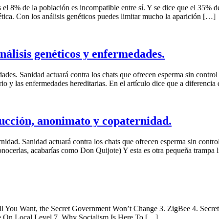
el 8% de la población es incompatible entre sí. Y se dice que el 35% d
tica. Con los análisis genéticos puedes limitar mucho la aparición […]
nálisis genéticos y enfermedades.
dades. Sanidad actuará contra los chats que ofrecen esperma sin control 
rio y las enfermedades hereditarias. En el artículo dice que a diferencia
ucción, anonimato y copaternidad.
idad. Sanidad actuará contra los chats que ofrecen esperma sin control 
 conocerlas, acabarías como Don Quijote) Y esta es otra pequeña trampa l
ll You Want, the Secret Government Won’t Change 3. ZigBee 4. Secret
te On Local Level 7. Why Socialism Is Here To […]