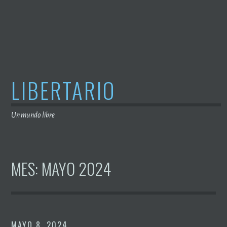
Saltar
al
contenido
LIBERTARIO
Un mundo libre
MES:
MAYO 2024
MAYO 8, 2024