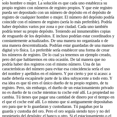
solo hombre o mujer. La solución es que cada uno establezca su
propio registro con números de registro propios. Y que este registro
pueda ser depositado con un número de depósito en el depósito de
registro de cualquier hombre o mujer. El número del depósito podría
coincidir con el número de registro (sería lo más preferible). Podría
haber depósitos varios por zona o por ciudad. Cada uno también
podría tener su propio depósito. Teniendo así innumerables copias
de resguardo de los depósitos. E incluso podrían estar coordinados y
constantemente actualizados. De una manera no organizada o de
una manera descentralizada. Podrían estar guardadas de una manera
digital y/o física. Lo preferible sería establecer una forma de crear
los números de registro. De lo cual ya tenemos un ejemplo creado,
pero del que hablaremos en otra ocasión. De tal manera que no
podría haber dos registros con el mismo número. Una de las
características del número para evitar esa coincidencia sería el uso
del nombre y apellidos en el número. Y por cierto y por si acaso: a
nadie debería escapársele parte de la idea subyacente a todo esto. Y
esa idea es que tú eres el único dueño de tu propio registro, de tu
registro. Pero, sin embargo, el dueño de un estacionamiento privado
no es dueño de tu coche mientras tu coche esté allí. La propiedad no
cambia. Tú tienes que pagar una cantidad de dinero por el tiempo en
el que el coche esté allí. Lo mismo que si antiguamente depositabas
oro para que te lo guardaran y custodiaran. Tú pagabas por la
guarda y custodia del oro. Pero el oro seguía siendo tuyo y no del
propietario del depósito: el banco u otro. Si el estacionamiento o el