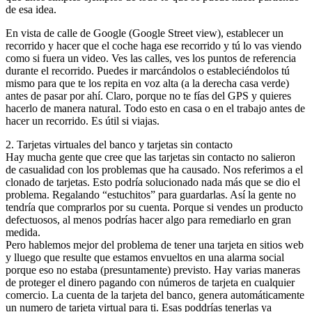
de esa idea.
En vista de calle de Google (Google Street view), establecer un
recorrido y hacer que el coche haga ese recorrido y tú lo vas viendo
como si fuera un video. Ves las calles, ves los puntos de referencia
durante el recorrido. Puedes ir marcándolos o estableciéndolos tú
mismo para que te los repita en voz alta (a la derecha casa verde)
antes de pasar por ahí. Claro, porque no te fías del GPS y quieres
hacerlo de manera natural. Todo esto en casa o en el trabajo antes de
hacer un recorrido. Es útil si viajas.
2. Tarjetas virtuales del banco y tarjetas sin contacto
Hay mucha gente que cree que las tarjetas sin contacto no salieron
de casualidad con los problemas que ha causado. Nos referimos a el
clonado de tarjetas. Esto podría solucionado nada más que se dio el
problema. Regalando “estuchitos” para guardarlas. Así la gente no
tendría que comprarlos por su cuenta. Porque si vendes un producto
defectuosos, al menos podrías hacer algo para remediarlo en gran
medida.
Pero hablemos mejor del problema de tener una tarjeta en sitios web
y lluego que resulte que estamos envueltos en una alarma social
porque eso no estaba (presuntamente) previsto. Hay varias maneras
de proteger el dinero pagando con números de tarjeta en cualquier
comercio. La cuenta de la tarjeta del banco, genera automáticamente
un numero de tarjeta virtual para ti. Esas poddrías tenerlas ya