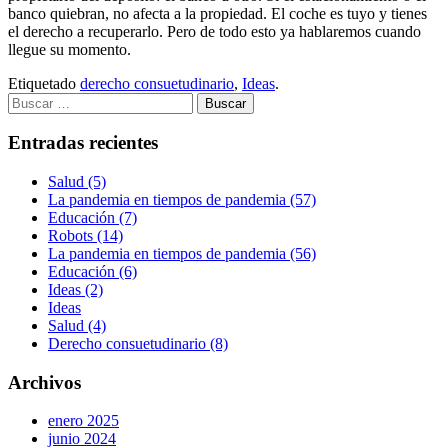
banco quiebran, no afecta a la propiedad. El coche es tuyo y tienes
el derecho a recuperarlo. Pero de todo esto ya hablaremos cuando
llegue su momento.
Etiquetado
derecho consuetudinario
,
Ideas
.
Buscar:
Entradas recientes
Salud (5)
La pandemia en tiempos de pandemia (57)
Educación (7)
Robots (14)
La pandemia en tiempos de pandemia (56)
Educación (6)
Ideas (2)
Ideas
Salud (4)
Derecho consuetudinario (8)
Archivos
enero 2025
junio 2024