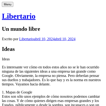
Saltar
Menu
al
contenido
Libertario
Un mundo libre
Escrito por
Libertario
abril 10, 2024
abril 10, 2024
Ideas
Ideas
Es interesante ver cómo en todos estos años no se le han ocurrido
ninguna de las siguientes ideas a una empresa tan grande como
Google. Obviamente, la empresa no piensa. Pero deberían pensar
sus dueños y trabajadores. Es lo que hay y es la norma en nuestros
tiempos. Vayamos hacia delante.
1. Mapas de Google
Estos son sólo unos ejemplos de cómo nosotros podemos cambiar
las cosas. Y de cómo quienes dirigen esas empresas grandes y los
Estados, públicamente o desde la sombra, son incapaces o son un