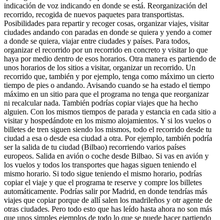
indicación de voz indicando en donde se está. Reorganización del
recorrido, recogida de nuevos paquetes para transportistas.
Posibilidades para repartir y recoger cosas, organizar viajes, visitar
ciudades andando con paradas en donde se quiera y yendo a comer
a donde se quiera, viajar entre ciudades y países. Para todos,
organizar el recorrido por un recorrido en concreto y visitar lo que
haya por medio dentro de esos horarios. Otra manera es partiendo de
unos horarios de los sitios a visitar, organizar un recorrido. Un
recorrido que, también y por ejemplo, tenga como máximo un cierto
tiempo de pies o andando. Avisando cuando se ha estado el tiempo
máximo en un sitio para que el programa no tenga que reorganizar
ni recalcular nada. También podrías copiar viajes que ha hecho
alguien. Con los mismos tiempos de parada y estancia en cada sitio a
visitar y hospedándote en los mismo alojamientos. Y si los vuelos o
billetes de tren siguen siendo los mismos, todo el recorrido desde tu
ciudad a esa o desde esa ciudad a otra. Por ejemplo, también podría
ser la salida de tu ciudad (Bilbao) recorriendo varios países
europeos. Salida en avión o coche desde Bilbao. Si vas en avión y
los vuelos y todos los transportes que hagas siguen teniendo el
mismo horario. Si todo sigue teniendo el mismo horario, podrías
copiar el viaje y que el programa te reserve y compre los billetes
automáticamente. Podrías salir por Madrid, en donde tendrías más
viajes que copiar porque de allí salen los madrileños y otr agente de
otras ciudades. Pero todo esto que has leído hasta ahora no son más
que unos simples ejemplos de todo lo que se puede hacer partiendo