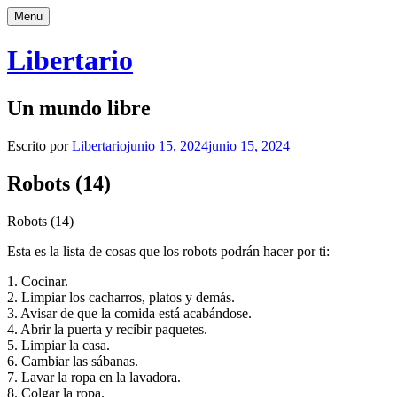
Saltar
Menu
al
contenido
Libertario
Un mundo libre
Escrito por
Libertario
junio 15, 2024
junio 15, 2024
Robots (14)
Robots (14)
Esta es la lista de cosas que los robots podrán hacer por ti:
1. Cocinar.
2. Limpiar los cacharros, platos y demás.
3. Avisar de que la comida está acabándose.
4. Abrir la puerta y recibir paquetes.
5. Limpiar la casa.
6. Cambiar las sábanas.
7. Lavar la ropa en la lavadora.
8. Colgar la ropa.