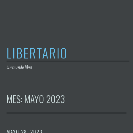
Saltar
al
contenido
LIBERTARIO
Un mundo libre
MES:
MAYO 2023
MAYO 28, 2023