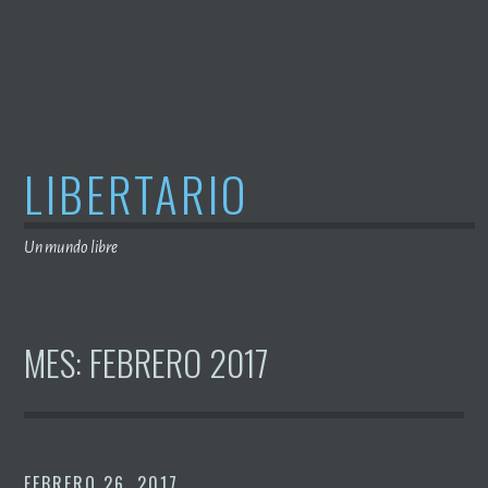
Saltar
al
contenido
LIBERTARIO
Un mundo libre
MES:
FEBRERO 2017
FEBRERO 26, 2017