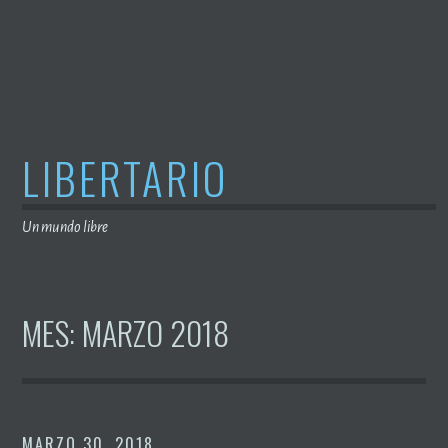
Saltar
al
contenido
LIBERTARIO
Un mundo libre
MES:
MARZO 2018
MARZO 30, 2018