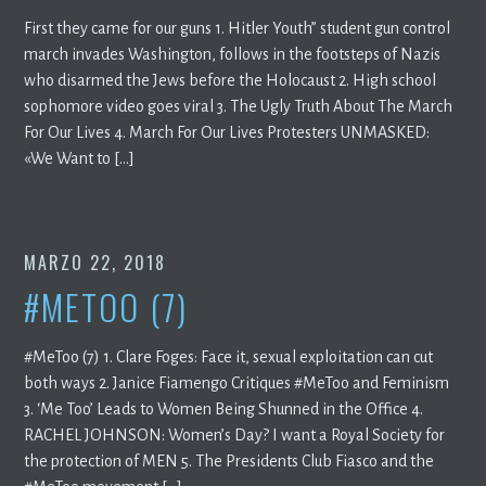
First they came for our guns 1. Hitler Youth” student gun control
march invades Washington, follows in the footsteps of Nazis
who disarmed the Jews before the Holocaust 2. High school
sophomore video goes viral 3. The Ugly Truth About The March
For Our Lives 4. March For Our Lives Protesters UNMASKED:
«We Want to […]
MARZO 22, 2018
#METOO (7)
#MeToo (7) 1. Clare Foges: Face it, sexual exploitation can cut
both ways 2. Janice Fiamengo Critiques #MeToo and Feminism
3. ‘Me Too’ Leads to Women Being Shunned in the Office 4.
RACHEL JOHNSON: Women’s Day? I want a Royal Society for
the protection of MEN 5. The Presidents Club Fiasco and the