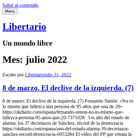
Saltar al contenido
Menu
Libertario
Un mundo libre
Mes:
julio 2022
Escrito por
Libertario
julio 31, 2022
8 de marzo. El declive de la izquierda. (7)
8 de marzo. El declive de la izquierda. (7) Fernando Simón: «No es
lo mismo que fallezca una persona de 95 años que una de 20»
https://okdiario.com/espana/fernando-simon-no-lo-mismo-que-
fallezca-persona-95-anos-que-20-7371028 Un año del estado de
alarma: los 37 decretazos de Sánchez, récord de la democracia
https://okdiario.com/espana/ano-del-estado-alarma-39-decretazos-
sanchez-record-democracia-6953284 El vídeo del PP que retrata la