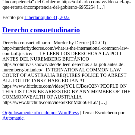
“incompetencia” del Gobierno https://okdiario.com/tv/video-del-pp-
que-retrata-incompetencia-del-gobierno-6955254 […]
Escrito por
Libertario
julio 31, 2022
Derecho consuetudinario
Derecho consuetudinario Murder by Decree (ICLCJ)
http://murderbydecree.com/what-is-the-international-common-law-
court-of-justice/ LE LEEN LOS DERECHOS A LA POLI
ANTES DEL NUREMBERG BRITÁNICO
https://colinrivas.show/video/le-leen-derechos-a-la-poli-antes-de-
nuremberg-britanico/ INTERNATIONAL COMMON LAW
COURT OF AUSTRALIA REQUIRES POLICE TO ARREST
ALL POLITICIANS CHARGED JAN 31
https://www.bitchute.com/video/jYOLCJBosQ2N/ PEOPLE ON
THIS LIST CAN BE ARRESTED BY ANY MEMBER OF THE
COMMONWEALTH OF AUSTRALIA
https://www.bitchute.com/video/lxRnM0uo6HLd/ […]
Orgullosamente ofrecido por WordPress
|
Tema: Escutcheon por
Automattic
.