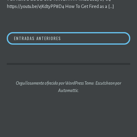
https://youtu.be/vjKdtyPP8D4 How To Get Fired as a […]
NAVEGACIÓN
ENTRADAS ANTERIORES
DE
ENTRADAS
Orgullosamente ofrecido por WordPress
Tema: Escutcheon por
Automattic
.