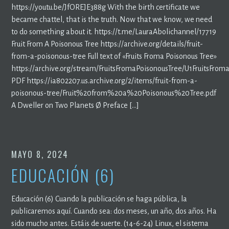
https://youtu.be/JfOREJE388g With the birth certificate we
became chattel, that is the truth. Now that we know, we need
to do something about it. https://t.me/LauraAbolichannel/17719
Fruit From A Poisonous Tree https://archive.org/details/fruit-
from-a-poisonous-tree Full text of «Fruits Froma Poisonous Tree»
https://archive.org/stream/FruitsFromaPoisonousTree/U1FruitsFroma
PDF https://ia802207.us.archive.org/2/items/fruit-from-a-
poisonous-tree/Fruit%20from%20a%20Poisonous%20Tree.pdf
A Dweller on Two Planets Ø Preface […]
MAYO 8, 2024
EDUCACIÓN (6)
Educación (6) Cuando la publicación se haga pública, la
publicaremos aquí. Cuando sea: dos meses, un año, dos años. Ha
sido mucho antes. Estáis de suerte. (14-6-24) Linux, el sistema