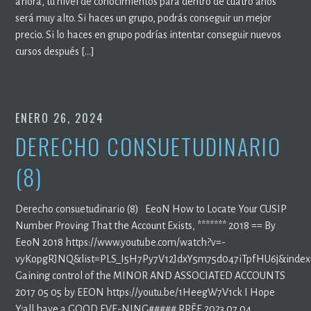
ahora, tu nivel de conocimientos para dentro de cuatro años
será muy alto. Si haces un grupo, podrás conseguir un mejor
precio. Si lo haces en grupo podrías intentar conseguir nuevos
cursos después […]
ENERO 26, 2024
DERECHO CONSUETUDINARIO
(8)
Derecho consuetudinario (8) EeoN How to Locate Your CUSIP
Number Proving That the Account Exists, ******* 2018 == By
EeoN 2018 https://www.youtube.com/watch?v=-
vyKopgRJNQ&list=PLS_I5H7Py7V12JdxY5m75d047iTpfHU6j&index
Gaining control of the MINOR AND ASSOCIATED ACCOUNTS
2017 05 05 by EEON https://youtu.be/1HeegW7V1ck I Hope
Y’all have a GOOD EVE-NING##### RR~EE 2023 07 04