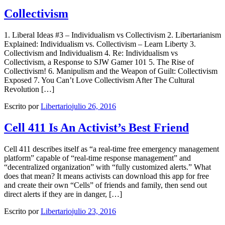
Collectivism
1. Liberal Ideas #3 – Individualism vs Collectivism 2. Libertarianism
Explained: Individualism vs. Collectivism – Learn Liberty 3.
Collectivism and Individualism 4. Re: Individualism vs
Collectivism, a Response to SJW Gamer 101 5. The Rise of
Collectivism! 6. Manipulism and the Weapon of Guilt: Collectivism
Exposed 7. You Can’t Love Collectivism After The Cultural
Revolution […]
Escrito por
Libertario
julio 26, 2016
Cell 411 Is An Activist’s Best Friend
Cell 411 describes itself as “a real-time free emergency management
platform” capable of “real-time response management” and
“decentralized organization” with “fully customized alerts.” What
does that mean? It means activists can download this app for free
and create their own “Cells” of friends and family, then send out
direct alerts if they are in danger, […]
Escrito por
Libertario
julio 23, 2016