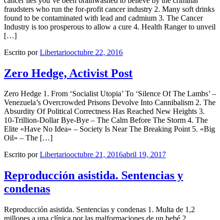
cancer lies you’ve been brainwashed to believe by the criminal
fraudsters who run the for-profit cancer industry 2. Many soft drinks
found to be contaminated with lead and cadmium 3. The Cancer
Industry is too prosperous to allow a cure 4. Health Ranger to unveil
[…]
Escrito por
Libertario
octubre 22, 2016
Zero Hedge, Activist Post
Zero Hedge 1. From ‘Socialist Utopia’ To ‘Silence Of The Lambs’ –
Venezuela’s Overcrowded Prisons Devolve Into Cannibalism 2. The
Absurdity Of Political Correctness Has Reached New Heights 3.
10-Trillion-Dollar Bye-Bye – The Calm Before The Storm 4. The
Elite «Have No Idea» – Society Is Near The Breaking Point 5. «Big
Oil» – The […]
Escrito por
Libertario
octubre 21, 2016
abril 19, 2017
Reproducción asistida. Sentencias y
condenas
Reproducción asistida. Sentencias y condenas 1. Multa de 1,2
millones a una clínica por las malformaciones de un bebé 2.