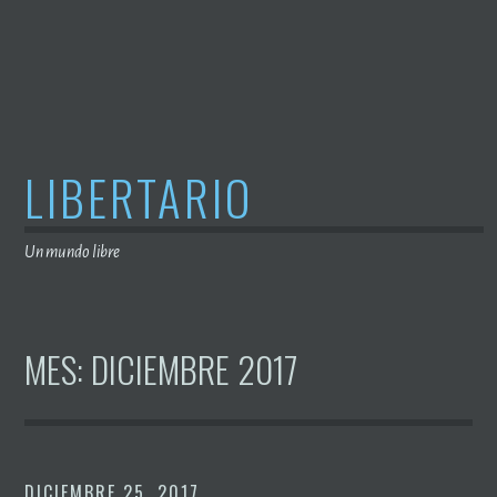
Saltar
al
contenido
LIBERTARIO
Un mundo libre
MES:
DICIEMBRE 2017
DICIEMBRE 25, 2017