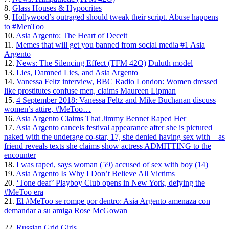
8.
Glass Houses & Hypocrites
9.
Hollywood’s outraged should tweak their script. Abuse happens
to #MenToo
10.
Asia Argento: The Heart of Deceit
11.
Memes that will get you banned from social media #1 Asia
Argento
12.
News: The Silencing Effect (TFM 42O)
Duluth model
13.
Lies, Damned Lies, and Asia Argento
14.
Vanessa Feltz interview, BBC Radio London: Women dressed
like prostitutes confuse men, claims Maureen Lipman
15.
4 September 2018: Vanessa Feltz and Mike Buchanan discuss
women’s attire, #MeToo…
16.
Asia Argento Claims That Jimmy Bennet Raped Her
17.
Asia Argento cancels festival appearance after she is pictured
naked with the underage co-star, 17, she denied having sex with – as
friend reveals texts she claims show actress ADMITTING to the
encounter
18.
I was raped, says woman (59) accused of sex with boy (14)
19.
Asia Argento Is Why I Don’t Believe All Victims
20.
‘Tone deaf’ Playboy Club opens in New York, defying the
#MeToo era
21.
El #MeToo se rompe por dentro: Asia Argento amenaza con
demandar a su amiga Rose McGowan
22.
Russian Grid Girls