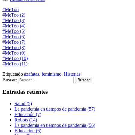
#MeToo
#MeToo (2)
#MeToo (3)
#MeToo (4)
#MeToo (5)
#MeToo (6)
‎
#MeToo (7)
#MeToo (8)
#MeToo (9)
#MeToo (10)
#MeToo (11)
Etiquetado
azafatas
,
feminismo
,
Histerias
.
Buscar:
Entradas recientes
Salud (5)
La pandemia en tiempos de pandemia (57)
Educación (7)
Robots (14)
La pandemia en tiempos de pandemia (56)
Educación (6)