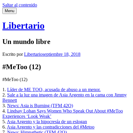
Saltar al contenido
Menu
Libertario
Un mundo libre
Escrito por
Libertario
septiembre 18, 2018
#MeToo (12)
#MeToo (12)
1.
Líder de ME TOO, acusada de abuso a un menor.
2.
Sale a la luz una imagen de Asia Argento en la cama con Jimmy
Bennett
3.
News: Asia is Burning (TFM 42O)
4.
Lindsay Lohan Says Women Who Speak Out About #MeToo
Experiences ‘Look Weak’
5.
Asia Argento y la hipocresía de un eslogan
6.
Asia Argento y las contradicciones del #Metoo
7.
News: Himpathetic (TFM 42O)