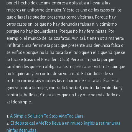
por el hecho de que una empresa obligaba a llevar a las
mujeres un uniforme de mujer. Y éste es uno de los casos en los
que ellas sí se pueden presentar como víctimas. Porque hay
otros casos en los que no hay denuncias falsas ni victimismo
porque no hay izquierdistas. Porque no hay feministas. Por
ejemplo, el mundo de las azafatas. Aun así, tienen otra manera:
infiltrar a una feminista para que presente una denuncia falsa o
se enfade porque no la ha tocado el culo quien ella quería que se
lo tocase (caso del President Club) Pero no importa porque
también les quieren obligar a las mujeres a ser víctimas, aunque
no lo quieran y en contra de su voluntad. Echándolas de su
trabajo como a sus madres las echaron de sus casas. Ésa es su
guerra contra la mujer, contra la libertad, contra la feminidad y
contra la belleza. Y el caso es que no hay mucho más. Todo es
así de simple.
1.
A Simple Solution To Stop #MeToo Liars
2.
El debate del #MeToo lleva a un museo inglés a retirar unas
ninfas desnudas