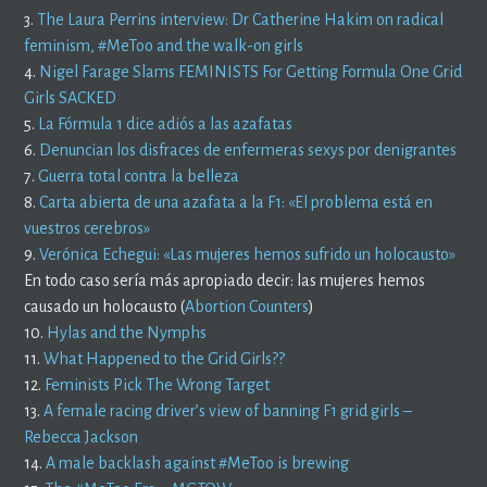
3.
The Laura Perrins interview: Dr Catherine Hakim on radical
feminism, #MeToo and the walk-on girls
4.
Nigel Farage Slams FEMINISTS For Getting Formula One Grid
Girls SACKED
5.
La Fórmula 1 dice adiós a las azafatas
6.
Denuncian los disfraces de enfermeras sexys por denigrantes
7.
Guerra total contra la belleza
8.
Carta abierta de una azafata a la F1: «El problema está en
vuestros cerebros»
9.
Verónica Echegui: «Las mujeres hemos sufrido un holocausto»
En todo caso sería más apropiado decir: las mujeres hemos
causado un holocausto (
Abortion Counters
)
10.
Hylas and the Nymphs
11.
What Happened to the Grid Girls??
12.
Feminists Pick The Wrong Target
13.
A female racing driver’s view of banning F1 grid girls –
Rebecca Jackson
14.
A male backlash against #MeToo is brewing