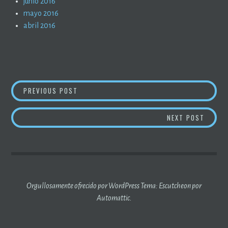
junio 2016
mayo 2016
abril 2016
NAVEGACIÓN
DR. JORDAN PETERSON (5)
PREVIOUS POST
DE
#METO
NEXT POST
ENTRADAS
Orgullosamente ofrecido por WordPress
Tema: Escutcheon por
Automattic
.