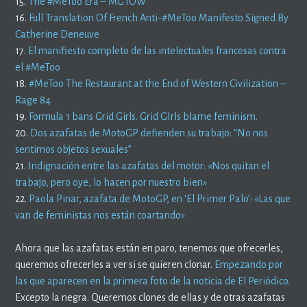
15.
The #MeToo Era – MGTOW
16.
Full Translation Of French Anti-#MeToo Manifesto Signed By
Catherine Deneuve
17.
El manifiesto completo de las intelectuales francesas contra
el #MeToo
18.
#MeToo The Restaurant at the End of Western Civilization –
Rage 84
19.
Formula 1 bans Grid Girls. Grid GIrls blame feminism.
20.
Dos azafatas de MotoGP defienden su trabajo: “No nos
sentimos objetos sexuales”
21.
Indignación entre las azafatas del motor: «Nos quitan el
trabajo, pero oye, lo hacen por nuestro bien»
22.
Paola Pinar, azafata de MotoGP, en ‘El Primer Palo’: «Las que
van de feministas nos están coartando»
Ahora que las azafatas están en paro, tenemos que ofrecerles,
queremos ofrecerles a ver si se quieren clonar.
Empezando por
las que aparecen en la primera foto de la noticia de El Periódico.
Excepto la negra. Queremos clones de ellas y de otras azafatas