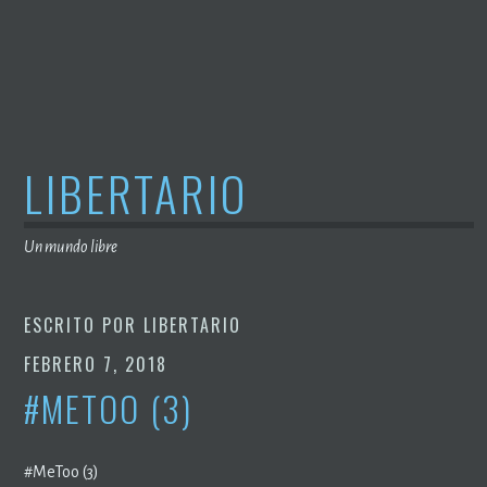
Saltar
al
contenido
LIBERTARIO
Un mundo libre
ESCRITO POR
LIBERTARIO
FEBRERO 7, 2018
#METOO (3)
#MeToo (3)