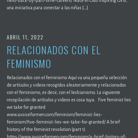
held-back-by-part-time-careers/ Nace el Club Inspiring Girls,
una iniciativa para conectar a las niñas […]
ABRIL 11, 2022
RELACIONADOS CON EL
FEMINISMO
Relacionados con el feminismo Aquí va una pequeña selección
de artículos y videos recogidos aleatoriamente y relacionados
con el feminismo, es decir, con el lesbianismo. La siguiente
recopilación de artículos y videos es cosa tuya. Five feminist lies
we take for granted
www.avoiceformen.com/feminism/feminist-lies-
feminism/five-feminist-lies-we-take-for-granted/ A brief
history of the feminist revolution (part 1)
https://www.avoiceformen.com/feminism/a-brief-history-of-