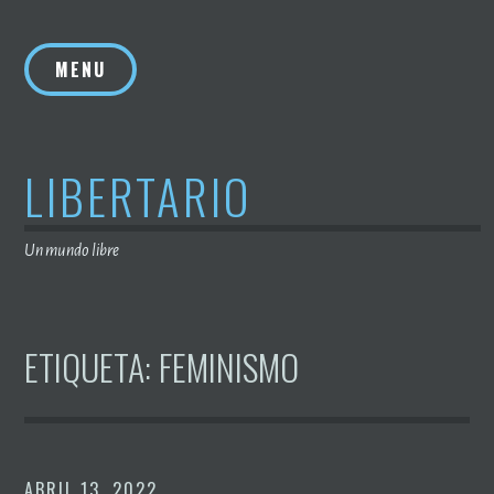
Saltar
al
MENU
contenido
LIBERTARIO
Un mundo libre
ETIQUETA:
FEMINISMO
ABRIL 13, 2022