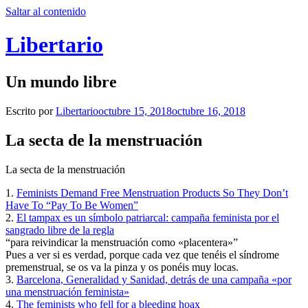
Saltar al contenido
Libertario
Un mundo libre
Escrito por
Libertario
octubre 15, 2018
octubre 16, 2018
La secta de la menstruación
La secta de la menstruación
1.
Feminists Demand Free Menstruation Products So They Don’t
Have To “Pay To Be Women”
2.
El tampax es un símbolo patriarcal: campaña feminista por el
sangrado libre de la regla
“para reivindicar la menstruación como «placentera»”
Pues a ver si es verdad, porque cada vez que tenéis el síndrome
premenstrual, se os va la pinza y os ponéis muy locas.
3.
Barcelona, Generalidad y Sanidad, detrás de una campaña «por
una menstruación feminista»
4.
The feminists who fell for a bleeding hoax