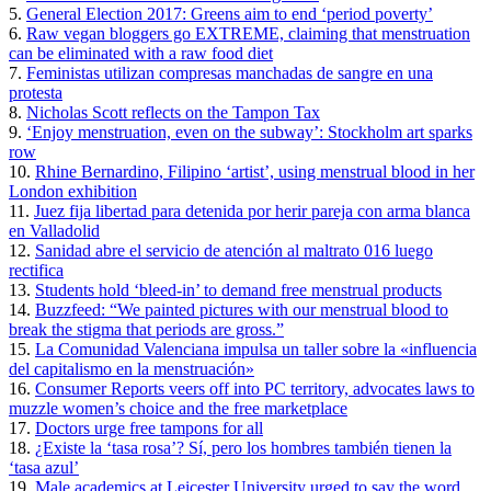
5.
General Election 2017: Greens aim to end ‘period poverty’
6.
Raw vegan bloggers go EXTREME, claiming that menstruation
can be eliminated with a raw food diet
7.
Feministas utilizan compresas manchadas de sangre en una
protesta
8.
Nicholas Scott reflects on the Tampon Tax
9.
‘Enjoy menstruation, even on the subway’: Stockholm art sparks
row
10.
Rhine Bernardino, Filipino ‘artist’, using menstrual blood in her
London exhibition
11.
Juez fija libertad para detenida por herir pareja con arma blanca
en Valladolid
12.
Sanidad abre el servicio de atención al maltrato 016 luego
rectifica
13.
Students hold ‘bleed-in’ to demand free menstrual products
14.
Buzzfeed: “We painted pictures with our menstrual blood to
break the stigma that periods are gross.”
15.
La Comunidad Valenciana impulsa un taller sobre la «influencia
del capitalismo en la menstruación»
16.
Consumer Reports veers off into PC territory, advocates laws to
muzzle women’s choice and the free marketplace
17.
Doctors urge free tampons for all
18.
¿Existe la ‘tasa rosa’? Sí, pero los hombres también tienen la
‘tasa azul’
19.
Male academics at Leicester University urged to say the word