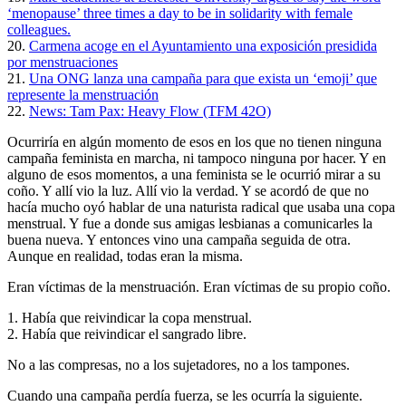
‘menopause’ three times a day to be in solidarity with female
colleagues.
20.
Carmena acoge en el Ayuntamiento una exposición presidida
por menstruaciones
21.
Una ONG lanza una campaña para que exista un ‘emoji’ que
represente la menstruación
22.
News: Tam Pax: Heavy Flow (TFM 42O)
Ocurriría en algún momento de esos en los que no tienen ninguna
campaña feminista en marcha, ni tampoco ninguna por hacer. Y en
alguno de esos momentos, a una feminista se le ocurrió mirar a su
coño. Y allí vio la luz. Allí vio la verdad. Y se acordó de que no
hacía mucho oyó hablar de una naturista radical que usaba una copa
menstrual. Y fue a donde sus amigas lesbianas a comunicarles la
buena nueva. Y entonces vino una campaña seguida de otra.
Aunque en realidad, todas eran la misma.
Eran víctimas de la menstruación. Eran víctimas de su propio coño.
1. Había que reivindicar la copa menstrual.
2. Había que reivindicar el sangrado libre.
No a las compresas, no a los sujetadores, no a los tampones.
Cuando una campaña perdía fuerza, se les ocurría la siguiente.