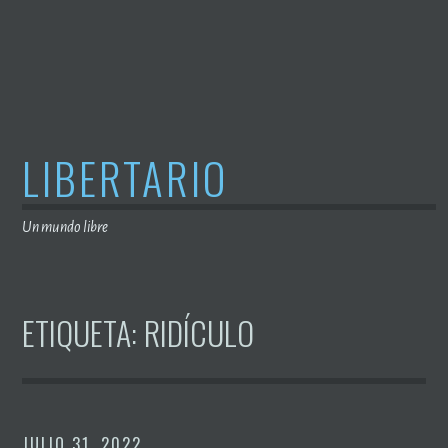
Saltar
al
contenido
LIBERTARIO
Un mundo libre
ETIQUETA:
RIDÍCULO
JULIO 31, 2022