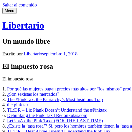
Saltar al contenido
Menu
Libertario
Un mundo libre
Escrito por
Libertario
septiembre 1, 2018
El impuesto rosa
El impuesto rosa
1.
Por qué las mujeres pagan precios más altos por “los mismos” prod
2.
¿Son sexistas los mercados?
3.
The #PinkTax: the Patriarchy’s Most Insidious Trap
4.
the pink tax
5.
TL;DR – Liz Plank Doesn’t Understand the #Pinktax
6.
Debunking the Pink Tax | Redonkulas.com
7.
Let’s «Ax the Pink Tax» (FOR THE LAST TIME)
8.
¿Existe la ‘tasa rosa’? Sí, pero los hombres también tienen la ‘tasa a
9.
TL;DR – Dear Alyne Doesn’t Understand the Pink Tax