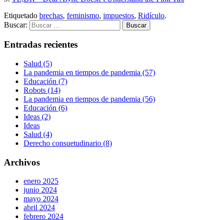
Etiquetado
brechas
,
feminismo
,
impuestos
,
Ridículo
.
Buscar:
Entradas recientes
Salud (5)
La pandemia en tiempos de pandemia (57)
Educación (7)
Robots (14)
La pandemia en tiempos de pandemia (56)
Educación (6)
Ideas (2)
Ideas
Salud (4)
Derecho consuetudinario (8)
Archivos
enero 2025
junio 2024
mayo 2024
abril 2024
febrero 2024