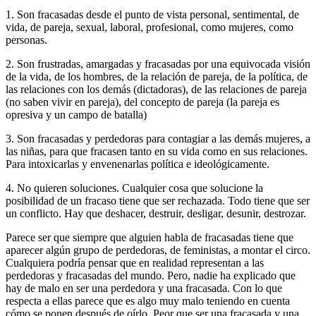
1. Son fracasadas desde el punto de vista personal, sentimental, de
vida, de pareja, sexual, laboral, profesional, como mujeres, como
personas.
2. Son frustradas, amargadas y fracasadas por una equivocada visión
de la vida, de los hombres, de la relación de pareja, de la política, de
las relaciones con los demás (dictadoras), de las relaciones de pareja
(no saben vivir en pareja), del concepto de pareja (la pareja es
opresiva y un campo de batalla)
3. Son fracasadas y perdedoras para contagiar a las demás mujeres, a
las niñas, para que fracasen tanto en su vida como en sus relaciones.
Para intoxicarlas y envenenarlas política e ideológicamente.
4. No quieren soluciones. Cualquier cosa que solucione la
posibilidad de un fracaso tiene que ser rechazada. Todo tiene que ser
un conflicto. Hay que deshacer, destruir, desligar, desunir, destrozar.
Parece ser que siempre que alguien habla de fracasadas tiene que
aparecer algún grupo de perdedoras, de feministas, a montar el circo.
Cualquiera podría pensar que en realidad representan a las
perdedoras y fracasadas del mundo. Pero, nadie ha explicado que
hay de malo en ser una perdedora y una fracasada. Con lo que
respecta a ellas parece que es algo muy malo teniendo en cuenta
cómo se ponen después de oírlo. Peor que ser una fracasada y una