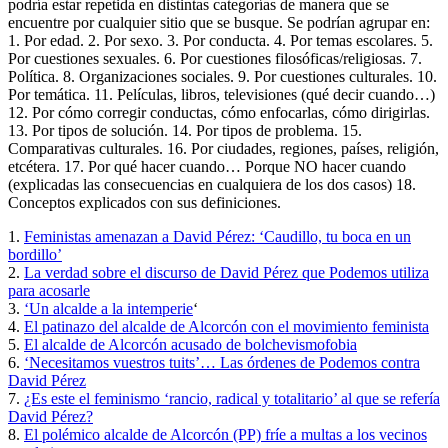
podría estar repetida en distintas categorías de manera que se
encuentre por cualquier sitio que se busque. Se podrían agrupar en:
1. Por edad. 2. Por sexo. 3. Por conducta. 4. Por temas escolares. 5.
Por cuestiones sexuales. 6. Por cuestiones filosóficas/religiosas. 7.
Política. 8. Organizaciones sociales. 9. Por cuestiones culturales. 10.
Por temática. 11. Películas, libros, televisiones (qué decir cuando…)
12. Por cómo corregir conductas, cómo enfocarlas, cómo dirigirlas.
13. Por tipos de solución. 14. Por tipos de problema. 15.
Comparativas culturales. 16. Por ciudades, regiones, países, religión,
etcétera. 17. Por qué hacer cuando… Porque NO hacer cuando
(explicadas las consecuencias en cualquiera de los dos casos) 18.
Conceptos explicados con sus definiciones.
1.
Feministas amenazan a David Pérez: ‘Caudillo, tu boca en un
bordillo’
2.
La verdad sobre el discurso de David Pérez que Podemos utiliza
para acosarle
3.
‘Un alcalde a la intemperie
‘
4.
El patinazo del alcalde de Alcorcón con el movimiento feminista
5.
El alcalde de Alcorcón acusado de bolchevismofobia
6.
‘Necesitamos vuestros tuits’… Las órdenes de Podemos contra
David Pérez
7.
¿Es este el feminismo ‘rancio, radical y totalitario’ al que se refería
David Pérez?
8.
El polémico alcalde de Alcorcón (PP) fríe a multas a los vecinos