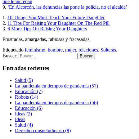
que le increpan
9.
‘En Alcorcón, las denuncias las pone la policía, no el alcalde’
1.
10 Things You Must Teach Your Future Daughter
2.
11 Tips For Raising Your Daughter On The Red Pill
3.
6 More Tips On Raising Your Daughters
Frustradas, amargadas, rabiosas y fracasadas.
Etiquetado
feminismo
,
hombre
,
mujer
,
relaciones
,
Solteras
.
Buscar:
Entradas recientes
Salud (5)
La pandemia en tiempos de pandemia (57)
Educación (7)
Robots (14)
La pandemia en tiempos de pandemia (56)
Educación (6)
Ideas (2)
Ideas
Salud (4)
Derecho consuetudinario (8)