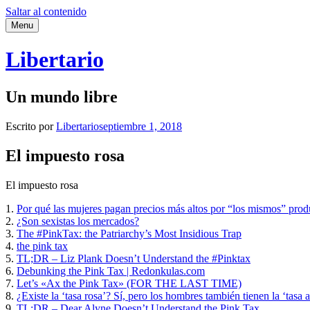
Saltar al contenido
Menu
Libertario
Un mundo libre
Escrito por
Libertario
septiembre 1, 2018
El impuesto rosa
El impuesto rosa
1.
Por qué las mujeres pagan precios más altos por “los mismos” prod
2.
¿Son sexistas los mercados?
3.
The #PinkTax: the Patriarchy’s Most Insidious Trap
4.
the pink tax
5.
TL;DR – Liz Plank Doesn’t Understand the #Pinktax
6.
Debunking the Pink Tax | Redonkulas.com
7.
Let’s «Ax the Pink Tax» (FOR THE LAST TIME)
8.
¿Existe la ‘tasa rosa’? Sí, pero los hombres también tienen la ‘tasa a
9.
TL;DR – Dear Alyne Doesn’t Understand the Pink Tax