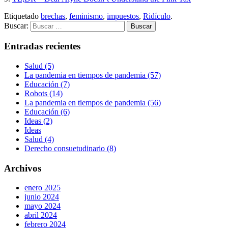
Etiquetado
brechas
,
feminismo
,
impuestos
,
Ridículo
.
Buscar:
Entradas recientes
Salud (5)
La pandemia en tiempos de pandemia (57)
Educación (7)
Robots (14)
La pandemia en tiempos de pandemia (56)
Educación (6)
Ideas (2)
Ideas
Salud (4)
Derecho consuetudinario (8)
Archivos
enero 2025
junio 2024
mayo 2024
abril 2024
febrero 2024