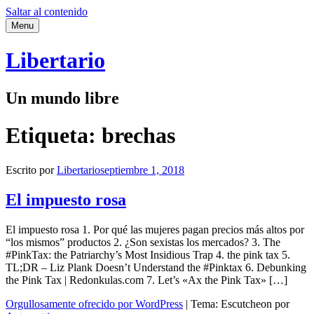
Saltar al contenido
Menu
Libertario
Un mundo libre
Etiqueta:
brechas
Escrito por
Libertario
septiembre 1, 2018
El impuesto rosa
El impuesto rosa 1. Por qué las mujeres pagan precios más altos por
“los mismos” productos 2. ¿Son sexistas los mercados? 3. The
#PinkTax: the Patriarchy’s Most Insidious Trap 4. the pink tax 5.
TL;DR – Liz Plank Doesn’t Understand the #Pinktax 6. Debunking
the Pink Tax | Redonkulas.com 7. Let’s «Ax the Pink Tax» […]
Orgullosamente ofrecido por WordPress
|
Tema: Escutcheon por