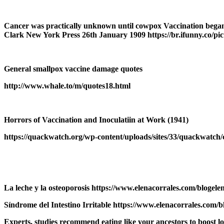
Cancer was practically unknown until cowpox Vaccination began t
Clark New York Press 26th January 1909 https://br.ifunny.co/p
General smallpox vaccine damage quotes
http://www.whale.to/m/quotes18.html
Horrors of Vaccination and Inoculatiin at Work (1941)
https://quackwatch.org/wp-content/uploads/sites/33/quackwatch
La leche y la osteoporosis https://www.elenacorrales.com/blogelena
Síndrome del Intestino Irritable https://www.elenacorrales.com/bl
Experts, studies recommend eating like your ancestors to boost l