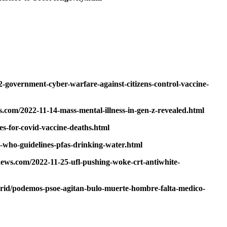
2-government-cyber-warfare-against-citizens-control-vaccine-
s.com/2022-11-14-mass-mental-illness-in-gen-z-revealed.html
for-covid-vaccine-deaths.html
e-who-guidelines-pfas-drinking-water.html
ews.com/2022-11-25-ufl-pushing-woke-crt-antiwhite-
adrid/podemos-psoe-agitan-bulo-muerte-hombre-falta-medico-