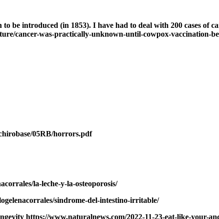
o be introduced (in 1853). I have had to deal with 200 cases of ca
icture/cancer-was-practically-unknown-until-cowpox-vaccination-
/chirobase/05RB/horrors.pdf
corrales/la-leche-y-la-osteoporosis/
ogelenacorrales/sindrome-del-intestino-irritable/
ongevity https://www.naturalnews.com/2022-11-23-eat-like-your-anc