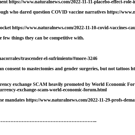
tment https://www.naturalnews.com/2022-11-11-placebo-effect-role-
llough who dared question COVID vaccine narratives https://www
ocket https://www.naturalnews.com/2022-11-10-covid-vaccines-cau
e few things they can be competitive with.
nacorrales/trascender-el-sufrimiento/#more-3246
n consent to mastectomies and gender surgeries, but not tattoos 
rency exchange SCAM heavily promoted by World Economic Forum 
ocurrency-exchange-scam-world-economic-forum.html
ne mandates https://www.naturalnews.com/2022-11-29-profs-deman
…………………………………………………..