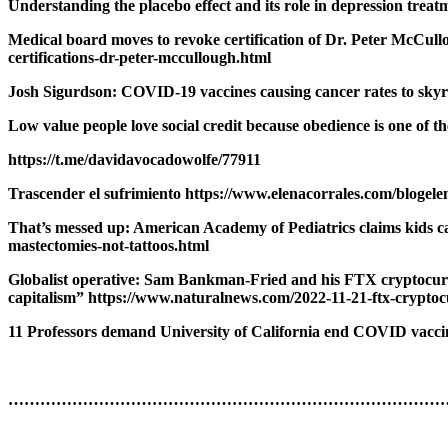
Understanding the placebo effect and its role in depression trea
Medical board moves to revoke certification of Dr. Peter McCu
certifications-dr-peter-mccullough.html
Josh Sigurdson: COVID-19 vaccines causing cancer rates to skyr
Low value people love social credit because obedience is one of th
https://t.me/davidavocadowolfe/77911
Trascender el sufrimiento https://www.elenacorrales.com/blogele
That’s messed up: American Academy of Pediatrics claims kids ca
mastectomies-not-tattoos.html
Globalist operative: Sam Bankman-Fried and his FTX cryptocur
capitalism” https://www.naturalnews.com/2022-11-21-ftx-crypt
11 Professors demand University of California end COVID vacci
…………………………………………………………………………