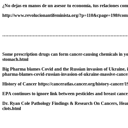
¿No dejas en manos de un asesor tu economía, tus relaciones come
http://www.revolucionantifeminista.org/?p=110&cpage=198#co
………………………………………………………………………
Some prescription drugs can form cancer-causing chemicals in y
stomach.html
Big Pharma blames Covid and the Russian invasion of Ukraine, in
pharma-blames-covid-russian-invasion-of-ukraine-massive-cance
History of Cancer https://canceratlas.cancer.org/history-cancer/1
EPA continues to ignore link between pesticides and breast canc
Dr. Ryan Cole Pathology Findings & Research On Cancers, Heart 
clots.html