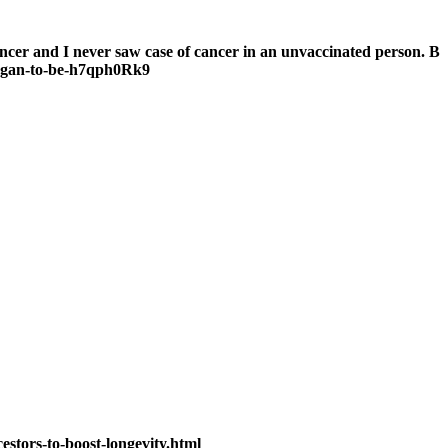
ncer and I never saw case of cancer in an unvaccinated person. B
began-to-be-h7qph0Rk9
estors-to-boost-longevity.html