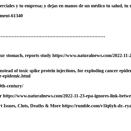
rciales y tu empresa; y dejas en manos de un médico tu salud, tu r
mment-61340
……………………………………………………………
our stomach, reports study https://www.naturalnews.com/2022-11-2
stead of toxic spike protein injections, for exploding cancer epi
r-epidemic.html
9th-century/
er https://www.naturalnews.com/2022-11-23-epa-ignores-link-betwe
Issues, Clots, Deaths & More https://rumble.com/v1lq6yh-dr.-ryan