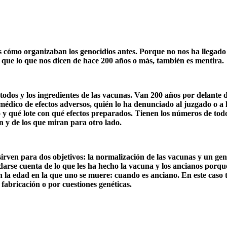
s cómo organizaban los genocidios antes. Porque no nos ha llegado
 que lo que nos dicen de hace 200 años o más, también es mentira.
odos y los ingredientes de las vacunas. Van 200 años por delante 
édico de efectos adversos, quién lo ha denunciado al juzgado o a l
 y qué lote con qué efectos preparados. Tienen los números de to
an y de los que miran para otro lado.
en para dos objetivos: la normalización de las vacunas y un genoc
arse cuenta de lo que les ha hecho la vacuna y los ancianos porque
 la edad en la que uno se muere: cuando es anciano. En este caso 
e fabricación o por cuestiones genéticas.