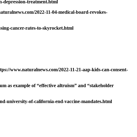
in-depression-treatment.html
.naturalnews.com/2022-11-04-medical-board-revokes-
sing-cancer-rates-to-skyrocket.html
https://www.naturalnews.com/2022-11-21-aap-kids-can-consent-
as example of “effective altruism” and “stakeholder
d-university-of-california-end-vaccine-mandates.html