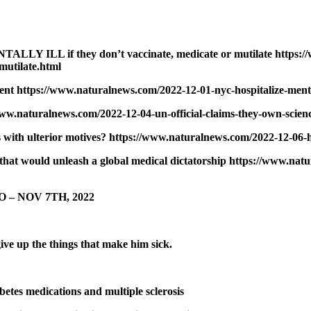
MENTALLY ILL if they don’t vaccinate, medicate or mutilate https
mutilate.html
nsent https://www.naturalnews.com/2022-12-01-nyc-hospitalize-menta
www.naturalnews.com/2022-12-04-un-official-claims-they-own-scien
rs with ulterior motives? https://www.naturalnews.com/2022-12-06-
hat would unleash a global medical dictatorship https://www.nat
 – NOV 7TH, 2022
give up the things that make him sick.
s medications and multiple sclerosis