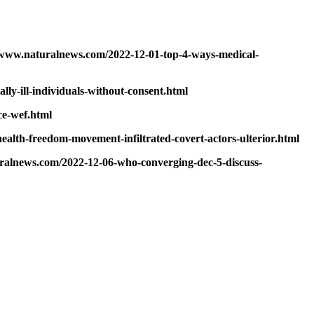
://www.naturalnews.com/2022-12-01-top-4-ways-medical-
lly-ill-individuals-without-consent.html
ce-wef.html
health-freedom-movement-infiltrated-covert-actors-ulterior.html
uralnews.com/2022-12-06-who-converging-dec-5-discuss-