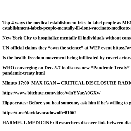
Top 4 ways the medical establishment tries to label people as 
establishment-labels-people-mentally-ill-dont-vaccinate-medicate-
New York City to hospitalize mentally ill individuals without co
UN official claims they “own the science” at WEF event https://
Is the health freedom movement being infiltrated by covert acto
WHO converging on Dec. 5-7 to discuss new “Pandemic Treaty” t
pandemic-treaty.html
Minuto 17:00 MAX IGAN – CRITICAL DISCLOSURE RADIO
https://www.bitchute.com/video/wlnYYaeA0GXv/
Hippocrates: Before you heal someone, ask him if he’s willing to 
https://t.me/davidavocadowolfe/81062
HARMFUL MEDICINE: Researchers discover link between diabete