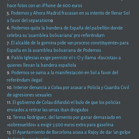
hace fotos con un iPhone de 600 euros
5.
Podemos y Ahora Madrid fracasan en su intento de llenar Sol
a favor del separatism
o
6.
Podemos quita la bandera de España del pabellón donde
celebra su ‘asamblea bolivariana’ pro referéndum
7.
El alcalde de la gomina pide «un proceso constituyente» para
España en la asamblea bolivariana de Podemos
8.
Pablo Iglesias exige permitir el 1-O y llama «fascistas» a
quienes llevan la bandera española
9.
Podemos se suma a la manifestación en Sol a favor del
referéndum ilegal
10.
Interior denuncia a Colau por acusar a Policía y Guardia Civil
de agresiones sexuales
11.
El gobierno de Colau difundió el bulo de que los policías
enviados a retirar las urnas iban drogados
12.
Teresa Rodríguez, del lamento por ganar demasiado en
«sobresueldos» a exigir 3.500 euros extra para gasolina
13.
El Ayuntamiento de Barcelona acusa a Rajoy de dar ‘un golpe