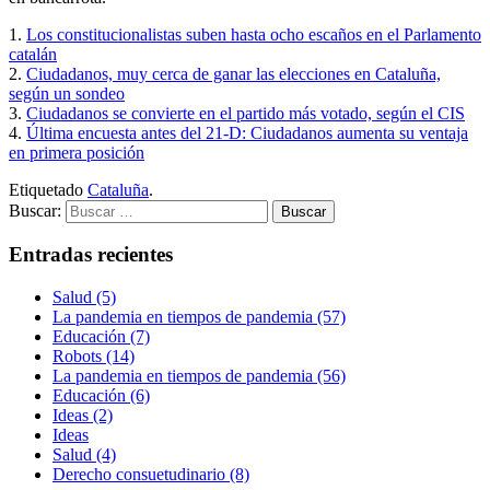
1.
Los constitucionalistas suben hasta ocho escaños en el Parlamento
catalán
2.
Ciudadanos, muy cerca de ganar las elecciones en Cataluña,
según un sondeo
3.
Ciudadanos se convierte en el partido más votado, según el CIS
4.
Última encuesta antes del 21-D: Ciudadanos aumenta su ventaja
en primera posición
Etiquetado
Cataluña
.
Buscar:
Entradas recientes
Salud (5)
La pandemia en tiempos de pandemia (57)
Educación (7)
Robots (14)
La pandemia en tiempos de pandemia (56)
Educación (6)
Ideas (2)
Ideas
Salud (4)
Derecho consuetudinario (8)