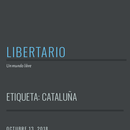
Saltar
al
contenido
LIBERTARIO
Un mundo libre
ETIQUETA:
CATALUÑA
OCTUBRE 13, 2018