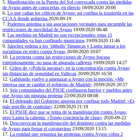
5.
Manifestación en la Puerta del Sol convocada contra las medidas
de Ayuso antes de conocerlas, en directo
18/09/2020 20:06
6.
Lo que callan los críticos de Ayuso: así confina la izquierda en las
CCAA donde gobierna
2020-09-19
7.
Podemos amotina a sus asociaciones vecinales para incumplir las
restricciones de movilidad de Ayuso
19/09/2020 06:48
8.
Las medidas en Madrid no son excepcionales: estas 11
comunidades ya han confinado municipios
19/09/2020 11:46
9.
Sánchez ordena a los ‘pitbulls’ Simancas y Lastra lanzar a los
socialistas en redes contra Ayuso
20/09/2020 10:07
10.
La protesta contra las restricciones de Ayuso fracasa
estrepitosamente: no pasa de algarada callejera
19/09/2020 14:27
11.
Gritos de «¡Policía asesina!» en la concentración contra Ayuso
sin distancias de seguridad en Vallecas
20/09/2020 16:50
12.
Gabilondo vuelve a amenazar a Ayuso con la moción: «Me
interesa que se cambie el gobierno de Madrid»
20/09/2020 20:57
13.
Seis comunidades del PSOE confinaron barrios y pueblos antes
que Ayuso sin ninguna protesta
22/09/2020 08:08
14.
El delegado del Gobierno apuesta por confinar todo Madrid: «Es
más sencillo de controlar»
22/09/2020 21:19
15.
El PSOE dice que se retira de la manifestación contra Ayuso,
pero Lastra la calienta: «Tengo conciencia de clase»
2020-09-22
16.
Desconvocan la manifestación del domingo contra las medidas
de Ayuso para frenar el coronavirus
23/09/2020 13:15
17.
La entidad que organiza las protestas contra Ayuso cobra 2