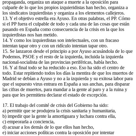
propaganda, organiza un ataque a muerte a la oposición para
culparle de lo que los propios izquieridistas han hecho, organiza a
los sindicatos izquierdistas y organiza a los elementos callejeros.
13. Y el objetivo estrella era Ayuso. En otras palabras, el PP. Cómo
si el PP fuera el culpable de todo y cada una de las cosas que están
pasando en España como consecuencia de la crisis en la que los
izquierdistas nos han metido.
14. Y como los izquierdistas son intelectuales, con un fracaso
intentan tapar otro y con un ridículo intentan tapar otro.
15. Se lanzaron desde el principio a por Ayuso acusándola de lo que
Podemos, PSOE y el resto de la izquierda, incluida la izquierda
nacional-socialista de las provincias periféricas, había hecho.
16. Y al final todo se ha reducido a eso. Eso ha sido el centro de
todo. Estar repitiendo todos los días la mentira de que los muertos de
Madrid se debían a Ayuso y no a la izquierda y su exitosa labor para
que el supuesto virus entrara en España a sus anchas, para disparar
las cifras de muertos, para mandar a la gente al paro y a la ruina y
para que les permitiera declarar el estado de excepción.
17. El trabajo del comité de crisis del Gobierno ha sido:
a) permitir que se produjera la crisis sanitaria y humanitaria,
b) impedir que la gente la amortiguara y luchara contra ella,
c) empeorarla a conciencia,
d) acusar a los demás de lo que ellos han hecho,
e) iniciar acciones políticas contra la oposición por intentar