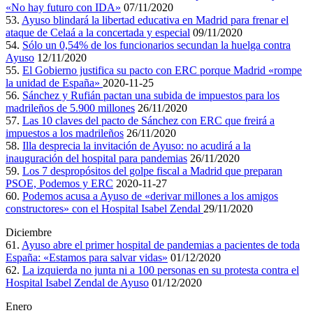
«No hay futuro con IDA»
07/11/2020
53.
Ayuso blindará la libertad educativa en Madrid para frenar el
ataque de Celaá a la concertada y especial
09/11/2020
54.
Sólo un 0,54% de los funcionarios secundan la huelga contra
Ayuso
12/11/2020
55.
El Gobierno justifica su pacto con ERC porque Madrid «rompe
la unidad de España»
2020-11-25
56.
Sánchez y Rufián pactan una subida de impuestos para los
madrileños de 5.900 millones
26/11/2020
57.
Las 10 claves del pacto de Sánchez con ERC que freirá a
impuestos a los madrileños
26/11/2020
58.
Illa desprecia la invitación de Ayuso: no acudirá a la
inauguración del hospital para pandemias
26/11/2020
59.
Los 7 despropósitos del golpe fiscal a Madrid que preparan
PSOE, Podemos y ERC
2020-11-27
60.
Podemos acusa a Ayuso de «derivar millones a los amigos
constructores» con el Hospital Isabel Zendal
29/11/2020
Diciembre
61.
Ayuso abre el primer hospital de pandemias a pacientes de toda
España: «Estamos para salvar vidas»
01/12/2020
62.
La izquierda no junta ni a 100 personas en su protesta contra el
Hospital Isabel Zendal de Ayuso
01/12/2020
Enero