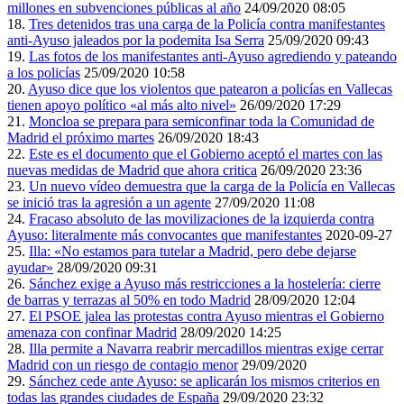
millones en subvenciones públicas al año
24/09/2020 08:05
18.
Tres detenidos tras una carga de la Policía contra manifestantes
anti-Ayuso jaleados por la podemita Isa Serra
25/09/2020 09:43
19.
Las fotos de los manifestantes anti-Ayuso agrediendo y pateando
a los policías
25/09/2020 10:58
20.
Ayuso dice que los violentos que patearon a policías en Vallecas
tienen apoyo político «al más alto nivel»
26/09/2020 17:29
21.
Moncloa se prepara para semiconfinar toda la Comunidad de
Madrid el próximo martes
26/09/2020 18:43
22.
Este es el documento que el Gobierno aceptó el martes con las
nuevas medidas de Madrid que ahora critica
26/09/2020 23:36
23.
Un nuevo vídeo demuestra que la carga de la Policía en Vallecas
se inició tras la agresión a un agente
27/09/2020 11:08
24.
Fracaso absoluto de las movilizaciones de la izquierda contra
Ayuso: literalmente más convocantes que manifestantes
2020-09-27
25.
Illa: «No estamos para tutelar a Madrid, pero debe dejarse
ayudar»
28/09/2020 09:31
26.
Sánchez exige a Ayuso más restricciones a la hostelería: cierre
de barras y terrazas al 50% en todo Madrid
28/09/2020 12:04
27.
El PSOE jalea las protestas contra Ayuso mientras el Gobierno
amenaza con confinar Madrid
28/09/2020 14:25
28.
Illa permite a Navarra reabrir mercadillos mientras exige cerrar
Madrid con un riesgo de contagio menor
29/09/2020
29.
Sánchez cede ante Ayuso: se aplicarán los mismos criterios en
todas las grandes ciudades de España
29/09/2020 23:32