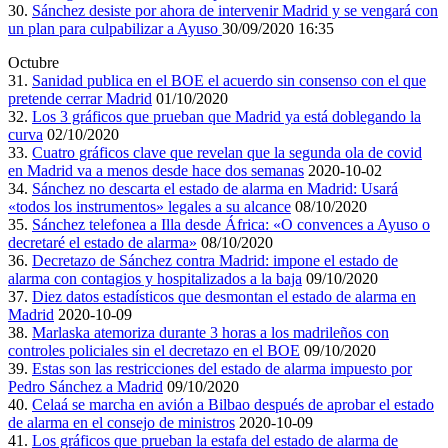
30.
Sánchez desiste por ahora de intervenir Madrid y se vengará con
un plan para culpabilizar a Ayuso
30/09/2020 16:35
Octubre
31.
Sanidad publica en el BOE el acuerdo sin consenso con el que
pretende cerrar Madrid
01/10/2020
32.
Los 3 gráficos que prueban que Madrid ya está doblegando la
curva
02/10/2020
33.
Cuatro gráficos clave que revelan que la segunda ola de covid
en Madrid va a menos desde hace dos semanas
2020-10-02
34.
Sánchez no descarta el estado de alarma en Madrid: Usará
«todos los instrumentos» legales a su alcance
08/10/2020
35.
Sánchez telefonea a Illa desde África: «O convences a Ayuso o
decretaré el estado de alarma»
08/10/2020
36.
Decretazo de Sánchez contra Madrid: impone el estado de
alarma con contagios y hospitalizados a la baja
09/10/2020
37.
Diez datos estadísticos que desmontan el estado de alarma en
Madrid
2020-10-09
38.
Marlaska atemoriza durante 3 horas a los madrileños con
controles policiales sin el decretazo en el BOE
09/10/2020
39.
Estas son las restricciones del estado de alarma impuesto por
Pedro Sánchez a Madrid
09/10/2020
40.
Celaá se marcha en avión a Bilbao después de aprobar el estado
de alarma en el consejo de ministros
2020-10-09
41.
Los gráficos que prueban la estafa del estado de alarma de