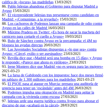
califica de «locura» las madrileñas
13/03/2021
86.
Pablo Iglesias abandona el Gobierno para disputar Madrid a
Ayuso
15/03/2021
87.
El vicepresidente Iglesias tras presentarse como candidato en
Madrid: «¡Comunistas, a la revuelta!»
15/03/2021
88.
Los cachorros de Podemos lanzan una campaña de odio contra
Ayuso en las calles de Madrid
16/03/2021
89.
Máximo Pradera en Twitter: «Es hora de sacar la macheta del
carnicero para cortarle el cuello a Ayuso»
19/03/2021
90.
Bulo de Sánchez contra Ayuso en la precampaña: el 4M no
bloquea las ayudas directas
20/03/2021
91.
Las Juventudes Socialistas dispuestas a «lo que sea» contra
Ayuso: «Cárcel, exilio o ser asesinados»
23/03/2021
92.
Revilla dice que «Madrid será una bomba en 15 días» y Ayuso
le responde: «Parece que ahora es virólogo»
23/03/2021
93.
Irene Montero dice que Madrid «no es segura para las mujeres»
2021-03-23
94.
La farsa de Gabilondo con los impuestos: hace dos meses firmó
un sablazo de 1.300 millones para los madrileños
2021-03-23
95.
El PSOE pasa al ataque en Murcia: prepara una auditoría de
urgencia para tener un ‘escándalo’ antes del 4M
26/03/2021
96.
Podemos impulsa una okupación en Madrid para agitar la
campaña con la vivienda como excusa
27/03/2021
97.
Iglesias urde una guerra jurídica contra Ayuso para abonar el
discurso de que «acabará en la cárcel»
28/03/2021