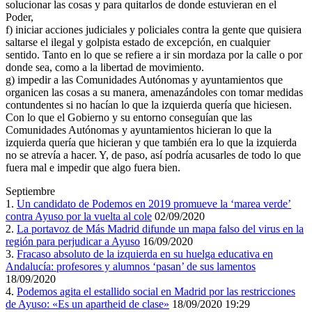
solucionar las cosas y para quitarlos de donde estuvieran en el
Poder,
f) iniciar acciones judiciales y policiales contra la gente que quisiera
saltarse el ilegal y golpista estado de excepción, en cualquier
sentido. Tanto en lo que se refiere a ir sin mordaza por la calle o por
donde sea, como a la libertad de movimiento.
g) impedir a las Comunidades Autónomas y ayuntamientos que
organicen las cosas a su manera, amenazándoles con tomar medidas
contundentes si no hacían lo que la izquierda quería que hiciesen.
Con lo que el Gobierno y su entorno conseguían que las
Comunidades Autónomas y ayuntamientos hicieran lo que la
izquierda quería que hicieran y que también era lo que la izquierda
no se atrevía a hacer. Y, de paso, así podría acusarles de todo lo que
fuera mal e impedir que algo fuera bien.
Septiembre
1.
Un candidato de Podemos en 2019 promueve la ‘marea verde’
contra Ayuso por la vuelta al cole
02/09/2020
2.
La portavoz de Más Madrid difunde un mapa falso del virus en la
región para perjudicar a Ayuso
16/09/2020
3.
Fracaso absoluto de la izquierda en su huelga educativa en
Andalucía: profesores y alumnos ‘pasan’ de sus lamentos
18/09/2020
4.
Podemos agita el estallido social en Madrid por las restricciones
de Ayuso: «Es un apartheid de clase»
18/09/2020 19:29