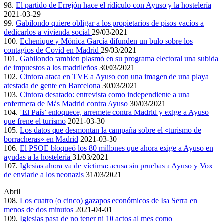
98.
El partido de Errejón hace el ridículo con Ayuso y la hostelería
2021-03-29
99.
Gabilondo quiere obligar a los propietarios de pisos vacíos a
dedicarlos a vivienda social
29/03/2021
100.
Echenique y Mónica García difunden un bulo sobre los
contagios de Covid en Madrid
29/03/2021
101.
Gabilondo también plasmó en su programa electoral una subida
de impuestos a los madrileños
30/03/2021
102.
Cintora ataca en TVE a Ayuso con una imagen de una playa
atestada de gente en Barcelona
30/03/2021
103.
Cintora desatado: entrevista como independiente a una
enfermera de Más Madrid contra Ayuso
30/03/2021
104.
‘El País’ enloquece, arremete contra Madrid y exige a Ayuso
que frene el turismo
2021-03-30
105.
Los datos que desmontan la campaña sobre el «turismo de
borracheras» en Madrid
2021-03-30
106.
El PSOE bloqueó los 80 millones que ahora exige a Ayuso en
ayudas a la hostelería
31/03/2021
107.
Iglesias ahora va de víctima: acusa sin pruebas a Ayuso y Vox
de enviarle a los neonazis
31/03/2021
Abril
108.
Los cuatro (o cinco) gazapos económicos de Isa Serra en
menos de dos minutos
2021-04-01
109.
Iglesias pasa de no tener ni 10 actos al mes como