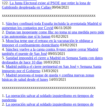
122.
La Junta Electoral exige al PSOE que retire la lona de
Gabilondo desplegada en Callao
09/04/2021
xxxxxxxxxxxxxxxxxxxxxxxxxxxxxxxxxxxxxxxxxxxxxxxxx
1.
Sánchez confinará toda España incluida la aventajada Madrid si
aumentan los contagios por Covid
06/11/2020
2.
Darias tan inoperante como Illa: no toma ni una medida pero pide
a las autonomías que sí lo hagan
01/02/2021
3.
Moncloa teme que el retraso en la vacunación le obligue a
imponer el confinamiento domiciliario
03/02/2021
4.
Sánchez vuelve a la carga contra Ayuso: quiere cerrar Madrid
también el puente de San José
09/03/2021
5.
Sanidad impondrá el cierre a Madrid en Semana Santa con datos
desfasados de hace 10 días
10/03/2021
6.
Madrid publica el cierre perimetral en San José y Semana Santa
impuesto por el Gobierno
13/03/2021
7.
Madrid prorroga el toque de queda y confina nuevas zonas
básicas de salud desde el lunes
14/03/2021
xxxxxxxxxxxxxxxxxxxxxxxxxxxxxxxxxxxxxxxxxxxxxxxxx
1.
La operación salvar al soldado izquierdismo en tiempos de
pandemia
2.
La operación salvar al soldado izquierdismo en tiempos de