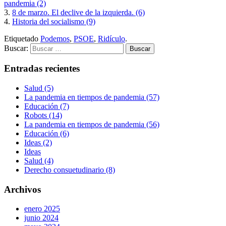
pandemia (2)
3.
8 de marzo. El declive de la izquierda. (6)
4.
Historia del socialismo (9)
Etiquetado
Podemos
,
PSOE
,
Ridículo
.
Buscar:
Entradas recientes
Salud (5)
La pandemia en tiempos de pandemia (57)
Educación (7)
Robots (14)
La pandemia en tiempos de pandemia (56)
Educación (6)
Ideas (2)
Ideas
Salud (4)
Derecho consuetudinario (8)
Archivos
enero 2025
junio 2024