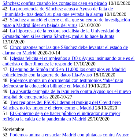
Sánchez: confina cuando los contagios caen en picado
10/10/2020
42.
La prepotencia de Sánchez: acusa a Ayuso de falta de
«humildad» tras desoír su plan que evitaba la alarma
10/10/2020
43.
Sánchez anunció el cierre el día que su centro de investigación
puso a Madrid líder en bajada del virus
12/10/2020
44.
La hipocresía de la rectora socialista de la Universidad de
Granada: bien si les cierra Sánchez, mal si lo hace la Junta
13/10/2020
45.
Cinco razones por las que Sánchez debe levantar el estado de
alarma en Madrid
2020-10-14
46.
Iglesias felicita el cumpleaños a Díaz Ayuso insinuando que es el
anticristo e Iker Jimenez le responde
17/10/2020
47.
El equipo de Simón infló en 11.000 los contagios en Madrid
coincidiendo con la guerra de datos Illa-Ayuso
18/10/2020
48.
Podemos monta un documental con testimonios ‘fake’ para
defenestrar la educación bilingüe en Madrid
19/10/2020
49.
La absurda campaña de la izquierda contra Ayuso por el nuevo
hospital de emergencias
2020-10-27
50.
Tres regiones del PSOE lideran el ranking del Covid pero
Sánchez no les impone el cierre como a Madrid
28/10/2020
51.
El Gobierno deja de hacer público el indicador que mejor
reflejaba la caída de la pandemia en Madrid
29/10/2020
Noviembre
52.
Podemos anima a ensuciar Madrid con pintadas contra Ayuso: