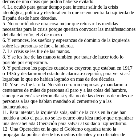
demás de una crisis que podría haberse evitado.
4. La ocultó para ganar tiempo para intentar salir de la crisis
ideológica, política y electoral en la que se encuentra la izquierda de
España desde hace décadas.
5. No ocurriéndose otra cosa mejor que retrasar las medidas
necesarias para la crisis porque querían convocar las manifestaciones
del día del coño, el 8 de marzo.
6. Y entonces, los sueños y esperanzas de dominio de la izquierda
sobre las personas se fue a la mierda.
7. La crisis se les fue de las manos.
8. Y se les fue de las manos también por tratar de hacer todo lo
posible por empeorarla.
9. Y perdieron los papeles cuando se creyeron que estaban en 1917
o 1936 y declararon el estado de alarma-excepción, para ver si así
lograban lo que no habían logrado en más de dos décadas.
10. Y se les fue la olla. No sólo cerraron empresas y mandaron a
centenares de miles de personas al paro y a las colas del hambre,
sino que además se rieron día sí y día no de las decenas de miles de
personas a las que habían mandado al cementerio y a las
incineradoras.
11. Para intentar, la izquierda sola, salir de la crisis en la que han
metido a todo el país, no se les ocurre otra idea mejor que organizar
una descabellada Operación para salvar al soldado izquierdismo.
12. Una Operación en la que el Gobierno organiza tanto la
propaganda política desde los medios oficiales y no oficiales de