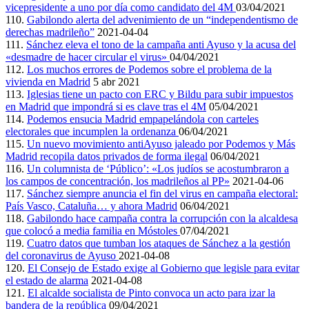
vicepresidente a uno por día como candidato del 4M
03/04/2021
110.
Gabilondo alerta del advenimiento de un “independentismo de
derechas madrileño”
2021-04-04
111.
Sánchez eleva el tono de la campaña anti Ayuso y la acusa del
«desmadre de hacer circular el virus»
04/04/2021
112.
Los muchos errores de Podemos sobre el problema de la
vivienda en Madrid
5 abr 2021
113.
Iglesias tiene un pacto con ERC y Bildu para subir impuestos
en Madrid que impondrá si es clave tras el 4M
05/04/2021
114.
Podemos ensucia Madrid empapelándola con carteles
electorales que incumplen la ordenanza
06/04/2021
115.
Un nuevo movimiento antiAyuso jaleado por Podemos y Más
Madrid recopila datos privados de forma ilegal
06/04/2021
116.
Un columnista de ‘Público’: «Los judíos se acostumbraron a
los campos de concentración, los madrileños al PP»
2021-04-06
117.
Sánchez siempre anuncia el fin del virus en campaña electoral:
País Vasco, Cataluña… y ahora Madrid
06/04/2021
118.
Gabilondo hace campaña contra la corrupción con la alcaldesa
que colocó a media familia en Móstoles
07/04/2021
119.
Cuatro datos que tumban los ataques de Sánchez a la gestión
del coronavirus de Ayuso
2021-04-08
120.
El Consejo de Estado exige al Gobierno que legisle para evitar
el estado de alarma
2021-04-08
121.
El alcalde socialista de Pinto convoca un acto para izar la
bandera de la república
09/04/2021