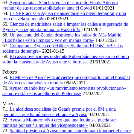
63.
Ayuso retrata a Sánchez en su discurso de Fin de Año por
«rehuir de sus responsabilidades» ante el Covid
01/01/2021
64.
La SER acusa a Ayuso de ausentarse en pleno temporal y una
foto desvela su mentira
09/01/2021
65.
Cientos de madrileños salen a limpiar las calles a sugerencia de
Ayuso y la izquierda brama: «¡Hazlo tú!»
10/01/2021
66.
Un paciente del Zendal desmiente los bulos de Más Madrid:
«Los baños están limpios y voy en manga corta»
14/01/2021
67.
Comparan a Ayuso con Hitler y Stalin en ‘El País’: «Bestias
sedientas de sangre»
2021-01-15
68.
El cazasubvenciones podemita Rubén Sánchez esparció el bulo
sobre la «ausencia» de Ayuso ante la borrasca
21/01/2021
Febrero
69.
El Museo de Auschwitz advierte que compararlo con el hospital
de Ayuso es una «bajeza moral»
08/02/2021
70.
Ayuso: cuando hay «un movimiento terrorista revolucionario»
siempre están «los apellidos de Podemos»
21/02/2021
Marzo
71.
La alcaldesa socialista de Getafe premia por el 8M a una
periodista que llamó «descerebrada» a Ayuso
03/03/2021
72.
Ayuso a Montero: «No creo que una feminista pueda ser
ministra por ser ‘ a mujer del vicepresidente’»
04/03/2021
73.
Sanidad presiona a Ayuso con un acuerdo para imponer el cierre