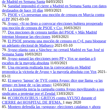
de Madrid en Semana Santa
04/03/2021
74.
Sanidad impondrá el cierre a Madrid en Semana Santa con datos
desfasados de hace 10 días
10/03/2021
75.
PSOE y Cs presentan una moción de censura en Murcia contra
el PP
2021-03-10
76.
Ayuso: «Si no llego a convocar elecciones hubiera prosperado
una moción de censura de PSOE y Cs»
10/03/2021
77.
Dos mociones de censura tardías del PSOE y Más Madrid
intentan bloquear las elecciones
10/03/2021
78.
El PSOE presenta una moción de censura en CyL para bloquear
un adelanto electoral de Mañueco
2021-03-10
79.
Ayuso planta cara a Sánchez: no cerrará Madrid en San José ni
Semana Santa
10/03/2021
80.
Ayuso ganará las elecciones pero PP y Vox se quedan a 6
escaños de la mayoría absoluta
11/03/2021
81.
Una encuesta realizada tras la convocatoria en Madrid
pronostica la victoria de Ayuso y la mayoría absoluta con Vox
2021-
03-11
82.
El nuevo ‘lapsus’ de TVE contra Ayuso: dice que llama «a las
armas» en lugar de «a las urnas»
12/03/2021
83.
La izquierda inicia la campaña contra Ayuso movilizando a sus
sindicatos a protestar por el Zendal
13/03/2021
84.
#CORONAVIRUS | GRITOS contra AYUSO durante el
CIERRE del HOSPITAL DE IFEMA.
1 may 2020
85.
Montero defendía las «seguras» elecciones catalanas y ahora