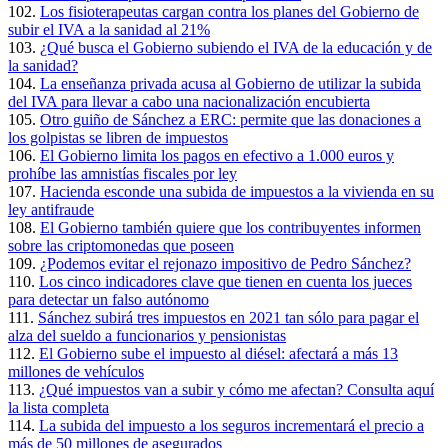
102.
Los fisioterapeutas cargan contra los planes del Gobierno de
subir el IVA a la sanidad al 21%
103.
¿Qué busca el Gobierno subiendo el IVA de la educación y de
la sanidad?
104.
La enseñanza privada acusa al Gobierno de utilizar la subida
del IVA para llevar a cabo una nacionalización encubierta
105.
Otro guiño de Sánchez a ERC: permite que las donaciones a
los golpistas se libren de impuestos
106.
El Gobierno limita los pagos en efectivo a 1.000 euros y
prohíbe las amnistías fiscales por ley
107.
Hacienda esconde una subida de impuestos a la vivienda en su
ley antifraude
108.
El Gobierno también quiere que los contribuyentes informen
sobre las criptomonedas que poseen
109.
¿Podemos evitar el rejonazo impositivo de Pedro Sánchez?
110.
Los cinco indicadores clave que tienen en cuenta los jueces
para detectar un falso autónomo
111.
Sánchez subirá tres impuestos en 2021 tan sólo para pagar el
alza del sueldo a funcionarios y pensionistas
112.
El Gobierno sube el impuesto al diésel: afectará a más 13
millones de vehículos
113.
¿Qué impuestos van a subir y cómo me afectan? Consulta aquí
la lista completa
114.
La subida del impuesto a los seguros incrementará el precio a
más de 50 millones de asegurados