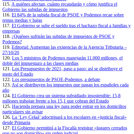
115.
A quiénes afectan, cuánto recaudarán y cómo justifica el
Gobierno las subidas de impuestos
116.
El 84% de la subida fiscal de PSOE y Podemos recae sobre
rentas medias y bajas
117.
El Gobierno se sube el sueldo tras el hachazo fiscal a familias y
empresas
118.
¿Quiénes sufrirán las subidas de impuestos de PSOE y
Podemos?
119.
Editorial: Aumentan las exigencias de la Agencia Tributaria –
27/10/20
120.
Los 5 ministros de Podemos manejarán 11.000 millones, el
doble del impuestazo a las clases medias
121.
Los Presupuestos de 2021, paso a paso: así se distribuye el
gasto del Estado
122.
Los presupuestos de PSOE-Podemos, a debate
123.
Así se distribuyen los impuestos que pagan los españoles cada
año
124.
El Gobierno crea un sistema subsidiado insostenible: 15,8
millones trabajan frente a los 15,1 que cobran del Estado
125.
Hacienda prepara una ley para poder entrar en los domicilios
particulares sin avisar
126.
La ‘Ley Celaá’ adoctrinará a los escolares en «justicia fiscal»
desde Primaria
127.
El Gobierno permitirá a la Fiscalía registrar «lugares cerrados
que no son domicilio» sin orden judicial