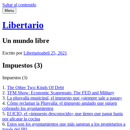
Saltar al contenido
Menu
Libertario
Un mundo libre
Escrito por
Libertario
abril 25, 2021
Impuestos (3)
Impuestos (3)
1.
The Other Two Kinds Of Debt
2.
TFM Show: Economic Scapegoats: The FED and Military
3.
La plusvalía municipal, el impuesto que «siempre sale a pagar»
4.
Cómo reclamar la Plusvalía: el impuesto anulado que siguen
cobrando los ayuntamientos
5.
El ICIO, el «impuesto desconocido» que tienes que pagar hasta
por alicatar la cocina
6.
Estos son los ayuntamientos que más sangran a los propietarios a
través del IBI