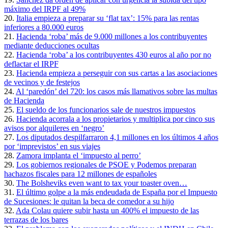
máximo del IRPF al 49%
20.
Italia empieza a preparar su ‘flat tax’: 15% para las rentas
inferiores a 80.000 euros
21.
Hacienda ‘roba’ más de 9.000 millones a los contribuyentes
mediante deducciones ocultas
22.
Hacienda ‘roba’ a los contribuyentes 430 euros al año por no
deflactar el IRPF
23.
Hacienda empieza a perseguir con sus cartas a las asociaciones
de vecinos y de festejos
24.
Al ‘paredón’ del 720: los casos más llamativos sobre las multas
de Hacienda
25.
El sueldo de los funcionarios sale de nuestros impuestos
26.
Hacienda acorrala a los propietarios y multiplica por cinco sus
avisos por alquileres en ‘negro’
27.
Los diputados despilfarraron 4,1 millones en los últimos 4 años
por ‘imprevistos’ en sus viajes
28.
Zamora implanta el ‘impuesto al perro’
29.
Los gobiernos regionales de PSOE y Podemos preparan
hachazos fiscales para 12 millones de españoles
30.
The Bolsheviks even want to tax your toaster oven…
31.
El último golpe a la más endeudada de España por el Impuesto
de Sucesiones: le quitan la beca de comedor a su hijo
32.
Ada Colau quiere subir hasta un 400% el impuesto de las
terrazas de los bares