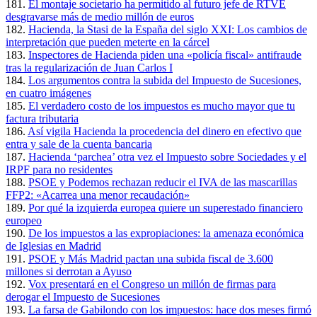
181.
El montaje societario ha permitido al futuro jefe de RTVE
desgravarse más de medio millón de euros
182.
Hacienda, la Stasi de la España del siglo XXI: Los cambios de
interpretación que pueden meterte en la cárcel
183.
Inspectores de Hacienda piden una «policía fiscal» antifraude
tras la regularización de Juan Carlos I
184.
Los argumentos contra la subida del Impuesto de Sucesiones,
en cuatro imágenes
185.
El verdadero costo de los impuestos es mucho mayor que tu
factura tributaria
186.
Así vigila Hacienda la procedencia del dinero en efectivo que
entra y sale de la cuenta bancaria
187.
Hacienda ‘parchea’ otra vez el Impuesto sobre Sociedades y el
IRPF para no residentes
188.
PSOE y Podemos rechazan reducir el IVA de las mascarillas
FFP2: «Acarrea una menor recaudación»
189.
Por qué la izquierda europea quiere un superestado financiero
europeo
190.
De los impuestos a las expropiaciones: la amenaza económica
de Iglesias en Madrid
191.
PSOE y Más Madrid pactan una subida fiscal de 3.600
millones si derrotan a Ayuso
192.
Vox presentará en el Congreso un millón de firmas para
derogar el Impuesto de Sucesiones
193.
La farsa de Gabilondo con los impuestos: hace dos meses firmó