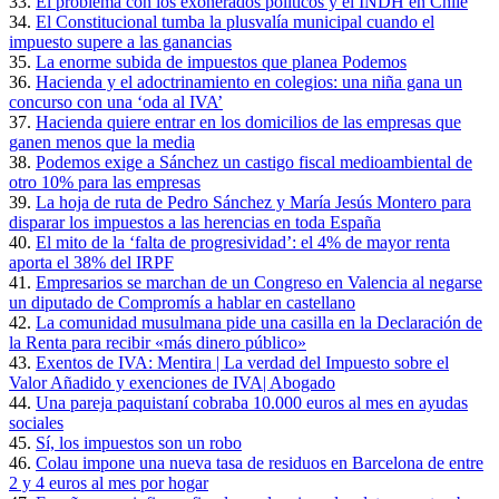
33.
El problema con los exonerados políticos y el INDH en Chile
34.
El Constitucional tumba la plusvalía municipal cuando el
impuesto supere a las ganancias
35.
La enorme subida de impuestos que planea Podemos
36.
Hacienda y el adoctrinamiento en colegios: una niña gana un
concurso con una ‘oda al IVA’
37.
Hacienda quiere entrar en los domicilios de las empresas que
ganen menos que la media
38.
Podemos exige a Sánchez un castigo fiscal medioambiental de
otro 10% para las empresas
39.
La hoja de ruta de Pedro Sánchez y María Jesús Montero para
disparar los impuestos a las herencias en toda España
40.
El mito de la ‘falta de progresividad’: el 4% de mayor renta
aporta el 38% del IRPF
41.
Empresarios se marchan de un Congreso en Valencia al negarse
un diputado de Compromís a hablar en castellano
42.
La comunidad musulmana pide una casilla en la Declaración de
la Renta para recibir «más dinero público»
43.
Exentos de IVA: Mentira | La verdad del Impuesto sobre el
Valor Añadido y exenciones de IVA| Abogado
44.
Una pareja paquistaní cobraba 10.000 euros al mes en ayudas
sociales
45.
Sí, los impuestos son un robo
46.
Colau impone una nueva tasa de residuos en Barcelona de entre
2 y 4 euros al mes por hogar