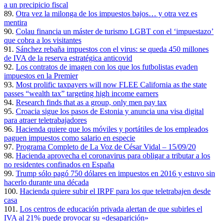
a un precipicio fiscal
89.
Otra vez la milonga de los impuestos bajos… y otra vez es
mentira
90.
Colau financia un máster de turismo LGBT con el ‘impuestazo’
que cobra a los visitantes
91.
Sánchez rebaña impuestos con el virus: se queda 450 millones
de IVA de la reserva estratégica anticovid
92.
Los contratos de imagen con los que los futbolistas evaden
impuestos en la Premier
93.
Most prolific taxpayers will now FLEE California as the state
passes “wealth tax” targeting high income earners
94.
Research finds that as a group, only men pay tax
95.
Croacia sigue los pasos de Estonia y anuncia una visa digital
para atraer teletrabajadores
96.
Hacienda quiere que los móviles y portátiles de los empleados
paguen impuestos como salario en especie
97.
Programa Completo de La Voz de César Vidal – 15/09/20
98.
Hacienda aprovecha el coronavirus para obligar a tributar a los
no residentes confinados en España
99.
Trump sólo pagó 750 dólares en impuestos en 2016 y estuvo sin
hacerlo durante una década
100.
Hacienda quiere subir el IRPF para los que teletrabajen desde
casa
101.
Los centros de educación privada alertan de que subirles el
IVA al 21% puede provocar su «desaparición»