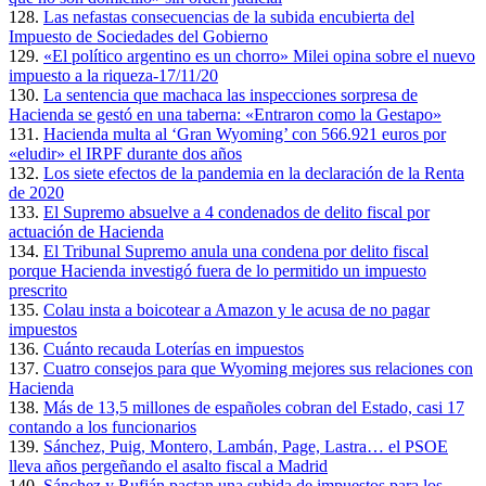
128.
Las nefastas consecuencias de la subida encubierta del
Impuesto de Sociedades del Gobierno
129.
«El político argentino es un chorro» Milei opina sobre el nuevo
impuesto a la riqueza-17/11/20
130.
La sentencia que machaca las inspecciones sorpresa de
Hacienda se gestó en una taberna: «Entraron como la Gestapo»
131.
Hacienda multa al ‘Gran Wyoming’ con 566.921 euros por
«eludir» el IRPF durante dos años
132.
Los siete efectos de la pandemia en la declaración de la Renta
de 2020
133.
El Supremo absuelve a 4 condenados de delito fiscal por
actuación de Hacienda
134.
El Tribunal Supremo anula una condena por delito fiscal
porque Hacienda investigó fuera de lo permitido un impuesto
prescrito
135.
Colau insta a boicotear a Amazon y le acusa de no pagar
impuestos
136.
Cuánto recauda Loterías en impuestos
137.
Cuatro consejos para que Wyoming mejores sus relaciones con
Hacienda
138.
Más de 13,5 millones de españoles cobran del Estado, casi 17
contando a los funcionarios
139.
Sánchez, Puig, Montero, Lambán, Page, Lastra… el PSOE
lleva años pergeñando el asalto fiscal a Madrid
140.
Sánchez y Rufián pactan una subida de impuestos para los