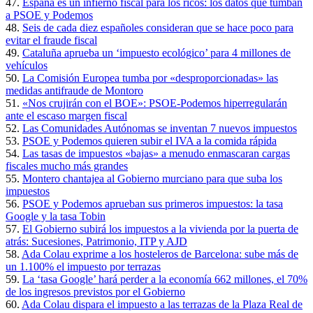
47.
España es un infierno fiscal para los ricos: los datos que tumban
a PSOE y Podemos
48.
Seis de cada diez españoles consideran que se hace poco para
evitar el fraude fiscal
49.
Cataluña aprueba un ‘impuesto ecológico’ para 4 millones de
vehículos
50.
La Comisión Europea tumba por «desproporcionadas» las
medidas antifraude de Montoro
51.
«Nos crujirán con el BOE»: PSOE-Podemos hiperregularán
ante el escaso margen fiscal
52.
Las Comunidades Autónomas se inventan 7 nuevos impuestos
53.
PSOE y Podemos quieren subir el IVA a la comida rápida
54.
Las tasas de impuestos «bajas» a menudo enmascaran cargas
fiscales mucho más grandes
55.
Montero chantajea al Gobierno murciano para que suba los
impuestos
56.
PSOE y Podemos aprueban sus primeros impuestos: la tasa
Google y la tasa Tobin
57.
El Gobierno subirá los impuestos a la vivienda por la puerta de
atrás: Sucesiones, Patrimonio, ITP y AJD
58.
Ada Colau exprime a los hosteleros de Barcelona: sube más de
un 1.100% el impuesto por terrazas
59.
La ‘tasa Google’ hará perder a la economía 662 millones, el 70%
de los ingresos previstos por el Gobierno
60.
Ada Colau dispara el impuesto a las terrazas de la Plaza Real de