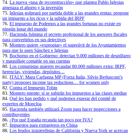
74.
La nueva «tasa de reconstrucción» que plantea Pablo Iglesias
amenaza el ahorro y la inversión
75.
Iglesias golpeará por partida doble a las grandes rentas: propone
un impuesto a los ricos y la subida del IRPF
76.
El impuesto de Podemos a las grandes fortunas no existe en
ningún lugar del mundo
77.
Hacienda fulmina el secreto profesional de los asesores fiscales
para convertirlos en sus detectives
78.
Montero quiere «expropiar» el superávit de los Ayuntamientos
para que lo usen Sánchez e Iglesias
79.
Bochorno en el Gobierno: detectan 9.000 millones de despilfarro
y maquillaje contable en sus cuentas
80.
Los comunistas quieren recaudar 80.000 millones extra: IRPF,
herencias, viviendas, depósitos…
81.
ITALY: Mara Carfagna MP (Forza Italia, Silvio Berlusconi’s
party) proposes income tax reductions… for women only
82.
Contra el Impuesto Tobin
83.
Montero miente: sí se subirán los impuestos a las clases medias
84.
Qué les han pedido y qué podemos esperar del comité de
expertos de Moncloa
85.
Hacienda también utilizará Zoom para hacer inspecciones a
contribuyentes
86.
¿Por qué España recauda tan poco por IVA?
87.
Impuestos para extranjeros en China
88.
Los feudos izquierdistas de California y Nueva York se acercan