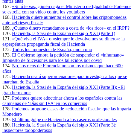
rentas altas
167.
«Si tú te vas, ¿quién paga el Ministerio de Igualdad?» Podemos
se estrella con su vídeo contra los youtubers
168.
Hacienda quiere aumentar el control sobre las criptomonedas
ante «el riesgo fiscal»
169.
¿Cuánto dinero recaudamos a costa de «los ricos» en el IRPF?
170.
Hacienda, la Stasi de la España del siglo XXI (Parte 1)
171.
«Qué viva el IVA» o «siempre le devolvemos su dinero»: la
esperpéntica propaganda fiscal de Hacienda
172.
Todos los impuestos de España, uno a uno
173.
El Gobierno ignora la petición de suspender el «inhumano»
Impuesto de Sucesiones para los fallecidos por covid
174.
No, los ricos de Florencia no son los mismos que hace 600
años
175.
Hacienda usará superordenadores para investigar a los que se
marchan de España
176.
Hacienda, la Stasi de la España del siglo XXI (Parte II): «El
gran hermano»
177.
Podemos quiere adoctrinar ahora a los españoles contra las
campañas de ‘Días sin IVA’ en los comercios
178.
Podemos propone clases de «educación fiscal»: que las imparta
Monedero
179.
El último golpe de Hacienda a los caseros profesionales
180.
Hacienda, la Stasi de la España del siglo XXI (Parte 3):
inspectores todopoderosos