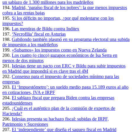
un sablazo de 1.300 millones para los madrileños
194.
Madrid, ‘paraíso fiscal de los pobres’: la que menos impuestos
cobra a las rentas bajas
195.
Si los déficits no importan, ¿por qué molestarse con los
impuestos?
196.
Las mentiras de Bildu contra Inditex
197.
‘Necrofilia’ fiscal en Asturias
198.
Gabilondo también plasmó en su programa electoral una subida
de impuestos a los madrileños
199.
«Subamos» los impuestos como en Nueva Zelanda
200.
Los cuatro (o cinco) gazapos económicos de Isa Serra en
menos de dos minutos
201.
Iglesias tiene un pacto con ERC y Bildu para subir impuestos
en Madrid que impondrá si es clave tras el 4M
202.
Consenso para el impuesto de sociedades mínimo para las
empresas
203.
El ‘Impuestómetro’: un sueldo medio paga 15.189 euros al año
en cotizaciones, IVA e IRPF
204.
El sablazo fiscal que prepara Biden contra las empresas
estadounidenses
205.
¿Cuál es el auténtico plan de la comisión de expertos de
Hacienda?
206.
Iglesias presenta su hachazo fiscal: subidas de IRPF,
Patrimonio y Sucesiones
207.
El ‘independiente’ que diseña el saqueo fiscal en Madrid