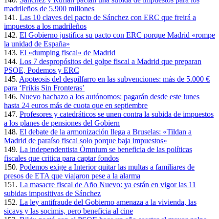
madrileños de 5.900 millones
141.
Las 10 claves del pacto de Sánchez con ERC que freirá a
impuestos a los madrileños
142.
El Gobierno justifica su pacto con ERC porque Madrid «rompe
la unidad de España»
143.
El «dumping fiscal» de Madrid
144.
Los 7 despropósitos del golpe fiscal a Madrid que preparan
PSOE, Podemos y ERC
145.
Apoteosis del despilfarro en las subvenciones: más de 5.000 €
para ‘Frikis Sin Fronteras’
146.
Nuevo hachazo a los autónomos: pagarán desde este lunes
hasta 24 euros más de cuota que en septiembre
147.
Profesores y catedráticos se unen contra la subida de impuestos
a los planes de pensiones del Gobiern
148.
El debate de la armonización llega a Bruselas: «Tildan a
Madrid de paraíso fiscal solo porque baja impuestos»
149.
La independentista Òmnium se beneficia de las políticas
fiscales que critica para captar fondos
150.
Podemos exige a Interior quitar las multas a familiares de
presos de ETA que viajaron pese a la alarma
151.
La masacre fiscal de Año Nuevo: ya están en vigor las 11
subidas impositivas de Sánchez
152.
La ley antifraude del Gobierno amenaza a la vivienda, las
sicavs y las socimis, pero beneficia al cine