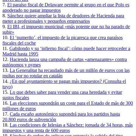
7.
El paraíso fiscal de Delaware permite al grupo en el que Polo es
apoderado no pagar impuestos
8.
Sánchez quiere ampliar la lista de deudores de Hacienda para
meter a profesionales y pequeños empresarios
9.
El IBI, el impuesto municipal «más potente que no ha parado de
subir»
10.
El ‘numerito’, el impuesto de la picaresca que crea paraísos
fiscales del coche
11.
Gabilondo y su ‘infierno fiscal’: cómo puede hacer retroceder a
Madrid hasta 1995
12.
Hacienda lanza una campaña de cartas «amenazantes» contra
autónomos y pymes
13.
La Generalitat ha recaudado más de un millón de euros con las
multas por no rotular en catalán
14.
¿En qué ayuntamiento se pagan más impuestos? (Consulta el
tuyo)
15.
Lo que debes saber para vender una casa heredada y evitar
sustos fiscales
16.
Las elecciones supondrán un coste para el Estado de más de 300
millones de euros
17.
Cada escaño autonómico supondrá para los partidos hasta
20.800 euros de subvención
18.
Las condiciones de Iglesias a Sánchez: jornada de 34 horas, más
impuestos y una renta de 600 euros
19.
Sánchez da orden de aplicar con urgencia la subida del tipo