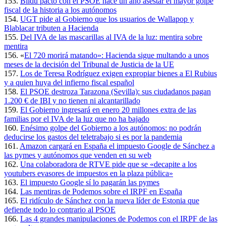
153.
Bildu pactó con el PSOE hace un año asestar el mayor golpe
fiscal de la historia a los autónomos
154.
UGT pide al Gobierno que los usuarios de Wallapop y
Blablacar tributen a Hacienda
155.
Del IVA de las mascarillas al IVA de la luz: mentira sobre
mentira
156. «
El 720 morirá matando»: Hacienda sigue multando a unos
meses de la decisión del Tribunal de Justicia de la UE
157.
Los de Teresa Rodríguez exigen expropiar bienes a El Rubius
y a quien huya del infierno fiscal español
158.
El PSOE destroza Tarazona (Sevilla): sus ciudadanos pagan
1.200 € de IBI y no tienen ni alcantarillado
159.
El Gobierno ingresará en enero 20 millones extra de las
familias por el IVA de la luz que no ha bajado
160.
Enésimo golpe del Gobierno a los autónomos: no podrán
deducirse los gastos del teletrabajo si es por la pandemia
161.
Amazon cargará en España el impuesto Google de Sánchez a
las pymes y autónomos que venden en su web
162.
Una colaboradora de RTVE pide que se «decapite a los
youtubers evasores de impuestos en la plaza pública»
163.
El impuesto Google sí lo pagarán las pymes
164.
Las mentiras de Podemos sobre el IRPF en España
165.
El ridículo de Sánchez con la nueva líder de Estonia que
defiende todo lo contrario al PSOE
166.
Las 4 grandes manipulaciones de Podemos con el IRPF de las