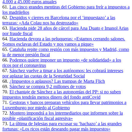
4.000 a 45.000 euros anuales
61.
Las cinco grandes mentiras del Gobierno para freír a impuestos a
los madrileños
62.
Despidos y cierres en Barcelona por el ‘impuestazo’ a las
terrazas: «Ada Colau nos ha destrozado»
63.
Hacienda pide 28 años de cárcel para Ana Duato e Imanol Arias
por fraude fiscal
64.
Hacienda devora a las peluqueras: «Estamos cerrando salones.
Somos esclavas del Estado y nos vamos a pique»
65.
Cataluña repite como región con más impuestos y Madrid, como
la de menor presión fiscal
66.
Podemos quiere imponer un impuesto «de solidaridad» a los
ricos por el coronavirus
67.
Sánchez vuelve a timar a los autónomos: les cobrará intereses
por aplazar las cuotas de la Seguridad Social
68.
¿Impuestos o aplausos? Las trampas de Marta Flich
69.
Sánchez se compra 9,2 millones de votos
70.
El chantaje de Sánchez a las autonomías del PP: si no suben
impuestos tendrán menos dinero del fondo antiCovid
71.
Gestoras y bancos preparan vehículos para llevar patrimonios a
Luxemburgo por miedo al Gobierno
72.
Montero impondrá a los intermediarios que informen sobre la
posible «planificación fiscal agresiva»
73.
La última de Iglesias para excusar su ‘hachazo’ a las grandes
fortunas: «Los ricos están deseando pagar más impuestos»