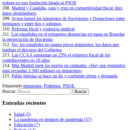
trabaja en una fundación ligada al PSOE
208.
Madrid y Cataluña, cara y cruz en competitividad fiscal: diez
datos demoledores
209.
Ayuso bajará los impuestos de Sucesiones y Donaciones entre
hermanos y entre tíos y sobrinos
210.
Reforma fiscal y violencia sindical
211.
Los españoles en el extranjero denuncian en masa en Bruselas
la persecución de Hacienda
212.
No, los españoles no pagan pocos impuestos: los datos que
tumban el discurso del Gobierno
213.
Las CCAA aumentan un 25% el esfuerzo fiscal de los
contribuyentes en 10 años
214.
Más Madrid mete los porros en campaña: «Hay que regularlos
para recaudar 3.500 millones en impuestos»
215.
Pablo Iglesias se hace un lío y confunde oferta y demanda
Etiquetado
impuestos
,
Podemos
,
PSOE
.
Buscar:
Entradas recientes
Salud (5)
La pandemia en tiempos de pandemia (57)
Educación (7)
Robots (14)