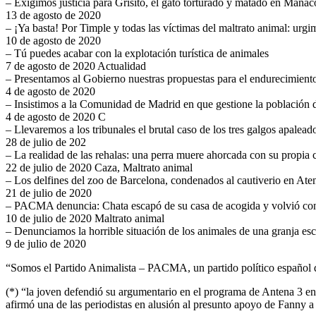
– Exigimos justicia para Grisito, el gato torturado y matado en Manac
13 de agosto de 2020
– ¡Ya basta! Por Timple y todas las víctimas del maltrato animal: urg
10 de agosto de 2020
– Tú puedes acabar con la explotación turística de animales
7 de agosto de 2020 Actualidad
– Presentamos al Gobierno nuestras propuestas para el endurecimiento
4 de agosto de 2020
– Insistimos a la Comunidad de Madrid en que gestione la población 
4 de agosto de 2020 C
– Llevaremos a los tribunales el brutal caso de los tres galgos apaleado
28 de julio de 202
– La realidad de las rehalas: una perra muere ahorcada con su propia 
22 de julio de 2020 Caza, Maltrato animal
– Los delfines del zoo de Barcelona, condenados al cautiverio en Ate
21 de julio de 2020
– PACMA denuncia: Chata escapó de su casa de acogida y volvió con l
10 de julio de 2020 Maltrato animal
– Denunciamos la horrible situación de los animales de una granja es
9 de julio de 2020
“Somos el Partido Animalista – PACMA, un partido político español qu
(*) “la joven defendió su argumentario en el programa de Antena 3 
afirmó una de las periodistas en alusión al presunto apoyo de Fanny 