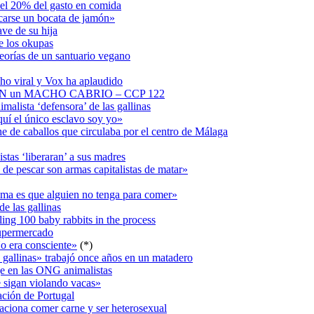
e el 20% del gasto en comida
ncarse un bocata de jamón»
ve de su hija
de los okupas
teorías de un santuario vegano
cho viral y Vox ha aplaudido
N un MACHO CABRIO – CCP 122
imalista ‘defensora’ de las gallinas
Aquí el único esclavo soy yo»
he de caballos que circulaba por el centro de Málaga
tas ‘liberaran’ a sus madres
 de pescar son armas capitalistas de matar»
ama es que alguien no tenga para comer»
e las gallinas
ling 100 baby rabbits in the process
supermercado
o era consciente»
(*)
s gallinas» trabajó once años en un matadero
je en las ONG animalistas
e sigan violando vacas»
lación de Portugal
aciona comer carne y ser heterosexual