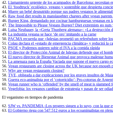
42.
Llamamiento urgente de los acampados de Barcelona: necesitan 
43.
El ‘foodtruck’ ecológico, vegano y sostenible que despierta conci
44.
Muere un bebé desnutrido porque sus padres veganos le alimentab
45.
Raw food diet results in manslaughter charges after vegan parents 
46.
Burger King, demandado por cocinar hamburguesas veganas en la 
47.
The Impossible to Please Vegans Burger? Diet extremists go nuts w
48.
Luisa Neubauer, la «Greta Thunberg alemana»: «La destrucción d
49.
La industria vegana se hace ‘de oro’ imitando a la carne
50.
PACMA recuerda que «Iglesias prometió un referéndum sobre los 
51.
Colau declara el «estado de emergencia climática» y reducirá la c
52.
PSOE y Podemos quieren subir el IVA a la comida rápida
53.
El director de Protección Animal de Iglesias defiende que el hombr
54.
El nuevo director de Bienestar Animal que provoca malestar huma
55.
La amenaza para la España Vaciada que supone el nuevo cargo e
56.
Vegan restaurants are closing across the UK because not enough pe
57.
Why are vegan restaurants closing?
58.
TVE, obligada a dar explicaciones por los graves insultos de Maial
59.
Guerra eco-animalista por el ‘cotorricidio’: Pro-cotorras de Argen
60.
Vegan runner who is ‘offended’ by the smell of meat is slammed 
61.
Vegefobia: los veganos cambian de estrategia y pasan de ser odiad
El veganismo en tiempos de pandemia
62.
SJW vs. PANDEMIA ¡Los progres siguen a lo suyo, con la que e
63.
El Gobierno riega con 547.512 euros a los ecoanimalistas en plena