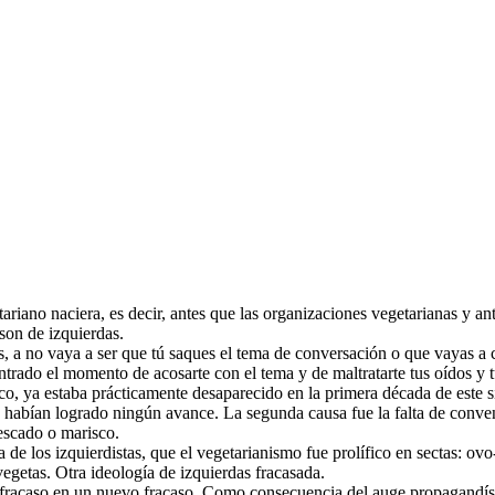
iano naciera, es decir, antes que las organizaciones vegetarianas y ante
son de izquierdas.
 es, a no vaya a ser que tú saques el tema de conversación o que vayas a
trado el momento de acosarte con el tema y de maltratarte tus oídos y t
o, ya estaba prácticamente desaparecido en la primera década de este s
 habían logrado ningún avance. La segunda causa fue la falta de convenci
escado o marisco.
de los izquierdistas, que el vegetarianismo fue prolífico en sectas: ovo-
vegetas. Otra ideología de izquierdas fracasada.
o fracaso en un nuevo fracaso. Como consecuencia del auge propagandíst