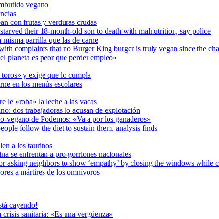
embutido vegano
encias
an con frutas y verduras crudas
starved their 18-month-old son to death with malnutrition, say police
misma parrilla que las de carne
ith complaints that no Burger King burger is truly vegan since the chai
el planeta es peor que perder empleo»
toros» y exige que lo cumpla
arne en los menús escolares
e le «roba» la leche a las vacas
no: dos trabajadoras lo acusan de explotación
co-vegano de Podemos: «Va a por los ganaderos»
ople follow the diet to sustain them, analysis finds
en a los taurinos
tina se enfrentan a pro-gorriones nacionales
for asking neighbors to show ‘empathy’ by closing the windows while 
ores a mártires de los omnívoros
stá cayendo!
 crisis sanitaria: «Es una vergüenza»