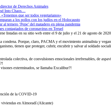
el director de Derechos Animales
end Into Chaos…
s: «Tenemos que ser todos vegetarianos»
paran a los pollos con los judíos en el Holocausto
var al ternero ‘Pepe’ del matadero en plena pandemia
es contagiados de coronavirus en Teruel
ne listadas en su sitio web entre el 9 de julio y el 21 de agosto de 2020
 ni la condena. Porque, claro, PACMA y el movimiento animalista y veg
anismo, tienen que proteger, cubrir, encubrir y salvar al soldado social
ontrolada colectiva, de convulsiones emocionales irrefrenables, de aspa
?!
 visones exterminados, se llamaba Excalibur?!
evención de la COVID-19
de viviendas en Almoradí (Alicante)