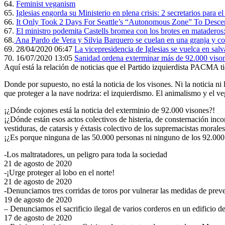
64.
Feminist veganism
65.
Iglesias engorda su Ministerio en plena crisis: 2 secretarios para 
66.
It Only Took 2 Days For Seattle’s “Autonomous Zone” To Desc
67.
El ministro podemita Castells bromea con los brotes en matadero
68.
Ana Pardo de Vera y Silvia Barquero se cuelan en una granja y com
69. 28/04/2020 06:47
La vicepresidencia de Iglesias se vuelca en sal
70. 16/07/2020 13:05
Sanidad ordena exterminar más de 92.000 vison
Aquí está la relación de noticias que el Partido izquierdista PACMA tie
Donde por supuesto, no está la noticia de los visones. Ni la noticia
que proteger a la nave nodriza: el izquierdismo. El animalismo y el veg
¡¿Dónde cojones está la noticia del exterminio de 92.000 visones?!
¡¿Dónde están esos actos colectivos de histeria, de consternación inc
vestiduras, de catarsis y éxtasis colectivo de los supremacistas morales
¡¿Es porque ninguna de las 50.000 personas ni ninguno de los 92.000
-Los maltratadores, un peligro para toda la sociedad
21 de agosto de 2020
-¡Urge proteger al lobo en el norte!
21 de agosto de 2020
-Denunciamos tres corridas de toros por vulnerar las medidas de pr
19 de agosto de 2020
– Denunciamos el sacrificio ilegal de varios corderos en un edificio 
17 de agosto de 2020