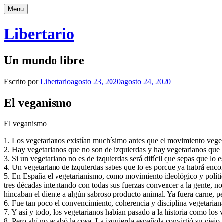
Saltar
Menu
al
contenido
Libertario
Un mundo libre
Escrito por
Libertario
agosto 23, 2020
agosto 24, 2020
El veganismo
El veganismo
1. Los vegetarianos existían muchísimo antes que el movimiento vegetar
2. Hay vegetarianos que no son de izquierdas y hay vegetarianos que 
3. Si un vegetariano no es de izquierdas será difícil que sepas que lo
4. Un vegetariano de izquierdas sabes que lo es porque ya habrá encon
5. En España el vegetarianismo, como movimiento ideológico y polític
tres décadas intentando con todas sus fuerzas convencer a la gente, no
hincaban el diente a algún sabroso producto animal. Ya fuera carne, p
6. Fue tan poco el convencimiento, coherencia y disciplina vegetariana 
7. Y así y todo, los vegetarianos habían pasado a la historia como los 
8. Pero ahí no acabó la cosa. La izquierda española convirtió su viej