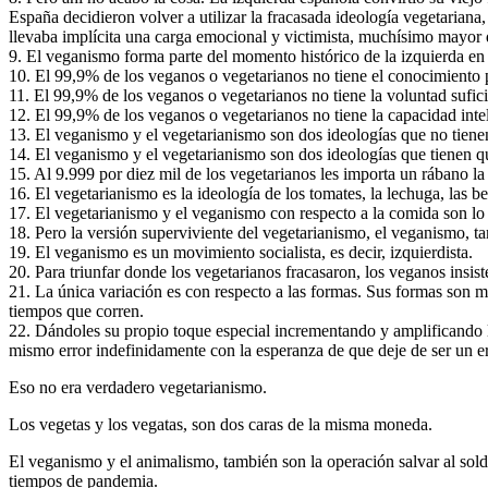
España decidieron volver a utilizar la fracasada ideología vegetarian
llevaba implícita una carga emocional y victimista, muchísimo mayor q
9. El veganismo forma parte del momento histórico de la izquierda e
10. El 99,9% de los veganos o vegetarianos no tiene el conocimiento 
11. El 99,9% de los veganos o vegetarianos no tiene la voluntad sufic
12. El 99,9% de los veganos o vegetarianos no tiene la capacidad inte
13. El veganismo y el vegetarianismo son dos ideologías que no tiene
14. El veganismo y el vegetarianismo son dos ideologías que tienen que
15. Al 9.999 por diez mil de los vegetarianos les importa un rábano la
16. El vegetarianismo es la ideología de los tomates, la lechuga, las be
17. El vegetarianismo y el veganismo con respecto a la comida son l
18. Pero la versión superviviente del vegetarianismo, el veganismo, t
19. El veganismo es un movimiento socialista, es decir, izquierdista.
20. Para triunfar donde los vegetarianos fracasaron, los veganos ins
21. La única variación es con respecto a las formas. Sus formas son más
tiempos que corren.
22. Dándoles su propio toque especial incrementando y amplificando la 
mismo error indefinidamente con la esperanza de que deje de ser un er
Eso no era verdadero vegetarianismo.
Los vegetas y los vegatas, son dos caras de la misma moneda.
El veganismo y el animalismo, también son la operación salvar al sol
tiempos de pandemia.