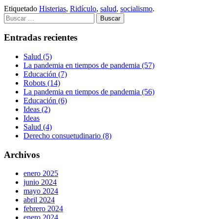
Etiquetado
Histerias
,
Ridículo
,
salud
,
socialismo
.
Buscar:
Entradas recientes
Salud (5)
La pandemia en tiempos de pandemia (57)
Educación (7)
Robots (14)
La pandemia en tiempos de pandemia (56)
Educación (6)
Ideas (2)
Ideas
Salud (4)
Derecho consuetudinario (8)
Archivos
enero 2025
junio 2024
mayo 2024
abril 2024
febrero 2024
enero 2024