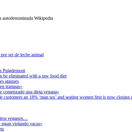
ista autodenominada Wikipedia
 por ser de leche animal
ra Puigdemont
be eliminated with a raw food diet
es ataques
cen trampas»
 he comenzado una dieta vegana»
le customers an 18% ‘man tax’ and seating women first is now closing
otros veganos…
e sigan violando vacas»
eta