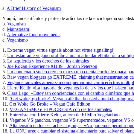
a.
A Brief History of Veganism
Y aquí, unos artículos y partes de artículos de la enciclopedia social
b.
Veganism
c.
Mainstream
d.
Alternative food movements
e.
Veganismo
1.
Extreme vegan virtue signals about not virtue signalling!
2.
Un restaurante vegano prohíbe a una madre dar el biberón a su hijo
3.
La izquierda y los derechos de los animales
4.
Joe Rogan Experience #1139 – Jordan Peterson
5.
Un condenado sueco creó en marzo una cuenta corriente opaca pa
6.
Raw vegan bloggers go EXTREME, claiming that menstruation can 
7.
Veganos radicales amenazan con quemar una carnicería tras múltipl
8.
Lierre Keith: «La mayoría de veganos lo deja y los que insisten ha
9.
Clara Lago: «Estoy tan concienciada con el cambio climático que
10.
‘Get woke, go broke’: Vegan cafe that boasted about charging ma
11.
Get Woke Go Broke – Vegan Cafe Edition
12.
VEGANISMO e HIPOCRESÍA con ciertos animales.
13.
Entrevista con Lierre Keith, autora de El Mito Vegetariano
14.
Veganos VS gauchos, veganos VS supermercados, veganos VS 
15.
Alta tensión en los escraches a granjas: «No podemos permitir qu
16.
La ONU urge a cambiar el sistema alimentario para salvar el plan