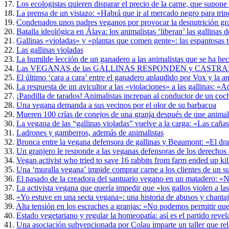
17.
Los ecologistas quieren disparar el precio de la carne, que supon
18.
La prensa de un vistazo: «Habrá que ir al mercado negro para tri
19.
Condenados unos padres veganos por provocar la desnutrición gra
20.
Batalla ideológica en Álava: los animalistas ‘liberan’ las gallinas 
21.
Gallinas «violadas» y «plantas que comen gente»: las espantosas 
22.
Las gallinas violadas
23.
La humilde lección de un ganadero a las animalistas que se ha he
24.
Las VEGANAS de las GALLINAS RESPONDEN y CASTRA
25.
El último ‘cara a cara’ entre el ganadero aplaudido por Vox y la an
26.
La respuesta de un avicultor a las «violaciones» a las gallinas: «
27.
¡Pandilla de tarados! Animalistas increpan al conductor de un coc
28.
Una vegana demanda a sus vecinos por el olor de su barbacoa
29.
Mueren 100 crías de conejos de una granja después de que animalis
30.
La vegana de las “gallinas violadas” vuelve a la carga: «Las cañas
31.
Ladrones y gamberros, además de animalistas
32.
Bronca entre la vegana defensora de gallinas y Beaumont: «El dr
33.
Un granjero le responde a las veganas defensoras de los derechos d
34.
Vegan activist who tried to save 16 rabbits from farm ended up kil
35.
Una ‘muralla vegana’ impide comprar carne a los clientes de un 
36.
El pasado de la creadora del santuario vegano en un matadero: «N
37.
La activista vegana que quería impedir que «los gallos violen a la
38.
«Yo estuve en una secta vegana»: una historia de abusos y chanta
39.
Alta tensión en los escraches a granjas: «No podemos permitir qu
40.
Estado vegetariano y regular la homeopatía: así es el partido reve
41.
Una asociación subvencionada por Colau imparte un taller que rel