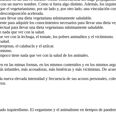
a, con un nuevo nombre. Como si fuera algo distinto. Además, los izqui
ue el vegetarianismo, por un lado y, por otro lado, una vinculación co
n descomposición acelerada.
para llevar una dieta vegetariana mínimamente saludable.
iente para adquirir los conocimientos necesarios para llevar una dieta 
lectual para llevar una dieta vegetariana mínimamente saludable.
n nada que ver con la salud.
 ver con la lechuga, el tomate, los pobres animalitos y el victimismo.
 salud.
renjenas, el calabacín y el azúcar.
o mismo.
ampoco tiene nada que ver con la salud de los animales.
isten en las mimas formas, en los mismos contenidos y en los mismos arg
 infantiles, más acosadoras, más histéricas y más victimistas. De acuerdo
nueva elevada intensidad y frecuencia de sus acosos personales, colecti
ror.
dado izquierdismo. El veganismo y el animalismo en tiempos de pandemi