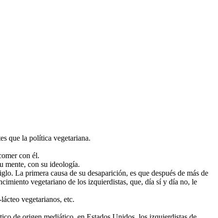
s que la política vegetariana.
 comer con él.
u mente, con su ideología.
iglo. La primera causa de su desaparición, es que después de más de
miento vegetariano de los izquierdistas, que, día sí y día no, le
lácteo vegetarianos, etc.
ico de origen mediático, en Estados Unidos, los izquierdistas de