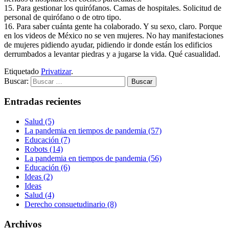
15. Para gestionar los quirófanos. Camas de hospitales. Solicitud de
personal de quirófano o de otro tipo.
16. Para saber cuánta gente ha colaborado. Y su sexo, claro. Porque
en los videos de México no se ven mujeres. No hay manifestaciones
de mujeres pidiendo ayudar, pidiendo ir donde están los edificios
derrumbados a levantar piedras y a jugarse la vida. Qué casualidad.
Etiquetado
Privatizar
.
Buscar:
Entradas recientes
Salud (5)
La pandemia en tiempos de pandemia (57)
Educación (7)
Robots (14)
La pandemia en tiempos de pandemia (56)
Educación (6)
Ideas (2)
Ideas
Salud (4)
Derecho consuetudinario (8)
Archivos