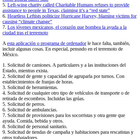
5.
Left-wing charity called Charitable Humans refuses to provide
assistance to people in Texas, claiming it’s a “red state”
6.
Heartless Leftists politicize Hurricane Harvey, blaming victims for
causing “climate change”
7.
Los jóvenes mexicanos, el corazón que bombea la ayuda a la
ciudad tras el terremoto
A
esta aplicación o programa de ordenador
le hace falta, también,
incluir algunas cosas. En especial, pensndo en el terremoto de
México.
1. Solicitud de camiones. A particulares y a las instituciones del
Estado, mientras exista.
2. Solicitud de gente y capacidad de agruparla por turnos. Con
establecimientos de franjas de horas.
3. Solicitud de herramientas.
4. Solicitud de cualquier otro tipo de vehículos de transporte o de
retirada de escombros. Incluidas las grúas.
5. Solicitud de perros.
6. Solicitud de ambulancias.
7. Solicitud de provisiones para los socorristas y otra gente que
ayuda. Comida, bebida y otros.
8. Solicitud de personal sanitario.
9. Solicitud de tiendas de campaña y habitaciones para rescatistas y
otros trabajadores.