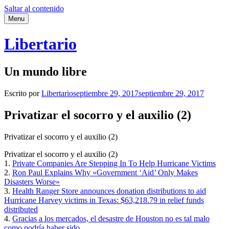
Saltar al contenido
Menu
Libertario
Un mundo libre
Escrito por
Libertario
septiembre 29, 2017
septiembre 29, 2017
Privatizar el socorro y el auxilio (2)
Privatizar el socorro y el auxilio (2)
Privatizar el socorro y el auxilio (2)
1.
Private Companies Are Stepping In To Help Hurricane Victims
2.
Ron Paul Explains Why «Government ‘Aid’ Only Makes
Disasters Worse»
3.
Health Ranger Store announces donation distributions to aid
Hurricane Harvey victims in Texas: $63,218.79 in relief funds
distributed
4.
Gracias a los mercados, el desastre de Houston no es tal malo
como podría haber sido