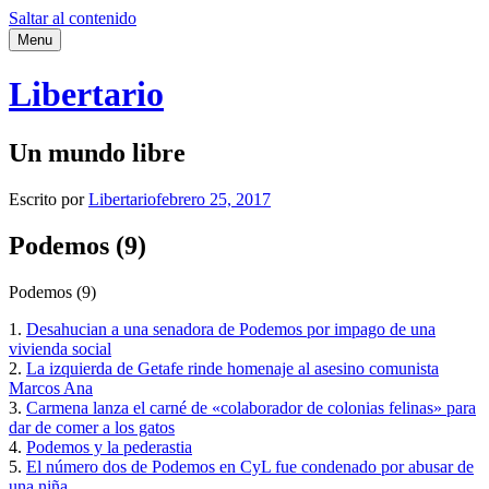
Saltar al contenido
Menu
Libertario
Un mundo libre
Escrito por
Libertario
febrero 25, 2017
Podemos (9)
Podemos (9)
1.
Desahucian a una senadora de Podemos por impago de una
vivienda social
2.
La izquierda de Getafe rinde homenaje al asesino comunista
Marcos Ana
3.
Carmena lanza el carné de «colaborador de colonias felinas» para
dar de comer a los gatos
4.
Podemos y la pederastia
5.
El número dos de Podemos en CyL fue condenado por abusar de
una niña