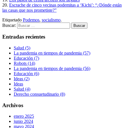
20.
Escrache de cinco vecinas podemitas a ‘Kichi’: “¿Dónde están
las casas que nos prometiste?”
Etiquetado
Podemos
,
socialismo
.
Buscar:
Entradas recientes
Salud (5)
La pandemia en tiempos de pandemia (57)
Educación (7)
Robots (14)
La pandemia en tiempos de pandemia (56)
Educación (6)
Ideas (2)
Ideas
Salud (4)
Derecho consuetudinario (8)
Archivos
enero 2025
junio 2024
mayo 2024