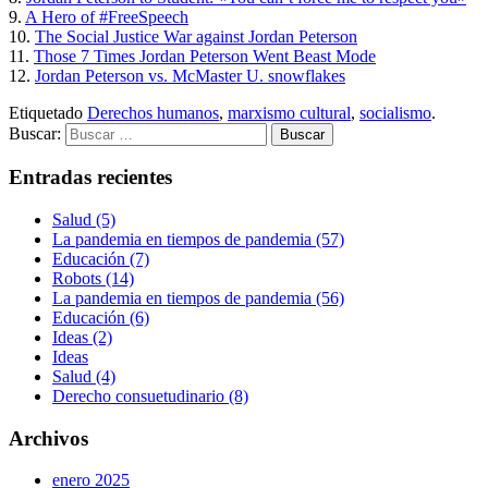
9.
A Hero of #FreeSpeech
10.
The Social Justice War against Jordan Peterson
11.
Those 7 Times Jordan Peterson Went Beast Mode
12.
Jordan Peterson vs. McMaster U. snowflakes
Etiquetado
Derechos humanos
,
marxismo cultural
,
socialismo
.
Buscar:
Entradas recientes
Salud (5)
La pandemia en tiempos de pandemia (57)
Educación (7)
Robots (14)
La pandemia en tiempos de pandemia (56)
Educación (6)
Ideas (2)
Ideas
Salud (4)
Derecho consuetudinario (8)
Archivos
enero 2025