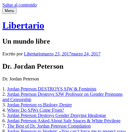
Saltar al contenido
Menu
Libertario
Un mundo libre
Escrito por
Libertario
marzo 23, 2017
marzo 24, 2017
Dr. Jordan Peterson
Dr. Jordan Peterson
1.
Jordan Peterson DESTROYS SJW & Feminists
2.
Jordan Peterson Destroys SJW Professor on Gender Pronouns
and Censorship
3.
Jordan Peterson vs Biology Denier
4.
Where Do SJWs Come From?
5.
Jordan Peterson Destroys Gender Denying Idealogue
6.
Jordan Peterson Asked About Safe Spaces & White Privilege
7.
The Best of Dr. Jordan Peterson Compilation
8.
Jordan Peterson to Student: «You can’t force me to respect you»