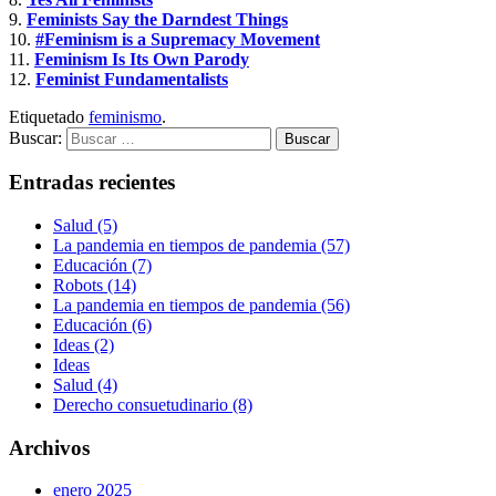
9.
Feminists Say the Darndest Things
10.
#Feminism is a Supremacy Movement
11.
Feminism Is Its Own Parody
12.
Feminist Fundamentalists
Etiquetado
feminismo
.
Buscar:
Entradas recientes
Salud (5)
La pandemia en tiempos de pandemia (57)
Educación (7)
Robots (14)
La pandemia en tiempos de pandemia (56)
Educación (6)
Ideas (2)
Ideas
Salud (4)
Derecho consuetudinario (8)
Archivos
enero 2025