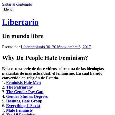
Saltar al contenido
Menu
Libertario
Un mundo libre
Escrito por
Libertario
junio 30, 2016
noviembre 6, 2017
Why Do People Hate Feminism?
Esta es una serie de doce videos sobre una de las ideologías
marxistas de más actualdad: el feminismo. La cual ha sido
convertida en religión de Estado.
1.
Feminists Hate Men
2.
The Patriarchy
3.
The Gender Pay Gap
4.
Gender Studies Degrees
5.
Hashtag Hate Group
6.
Everything is Sexist
7.
Male Feminists
8.
Yes All Feminists